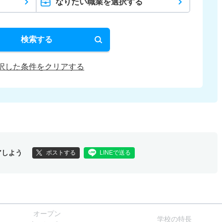
なりたい職業を選択する
検索する
択した条件をクリアする
アしよう
ポストする
LINEで送る
オー
プン
学校
の
特長