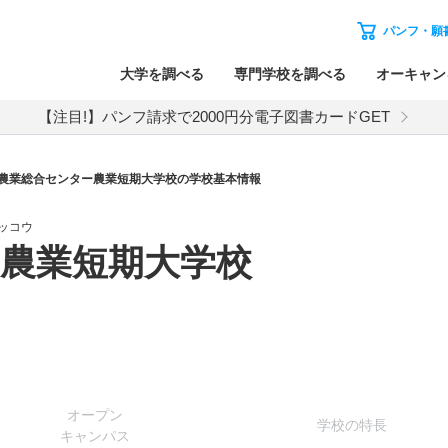
パンフ・願
大学を調べる
専門学校を調べる
オーキャン
【注目!】パンフ請求で2000円分電子図書カードGET
農業総合センター農業短期大学校の学校基本情報
ッコウ
農業短期大学校
オー
プン
学校
の
特長
キャン
パス