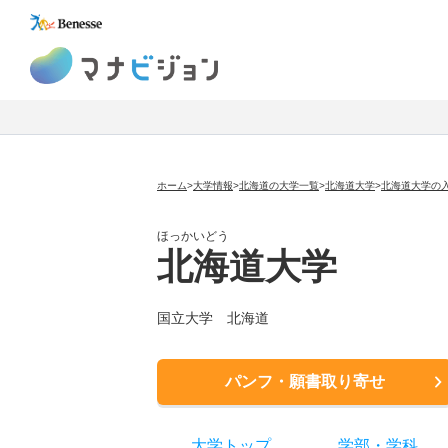
マナビジョン
ホーム
>
大学情報
>
北海道の大学一覧
>
北海道大学
>
北海道大学の
ほっかいどう
北海道大学
国立大学
北海道
パンフ・願書取り寄せ
大学トップ
学部
・
学科