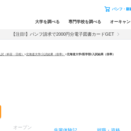
パンフ・願
大学を調べる
専門学校を調べる
オーキャン
【注目!】パンフ請求で2000円分電子図書カードGET
入試（科目・日程）
>
北海道大学/入試結果（倍率）
>
北海道大学
/医学部/入試結果（倍率）
オー
プン
先輩
体験記
就職
・
資格