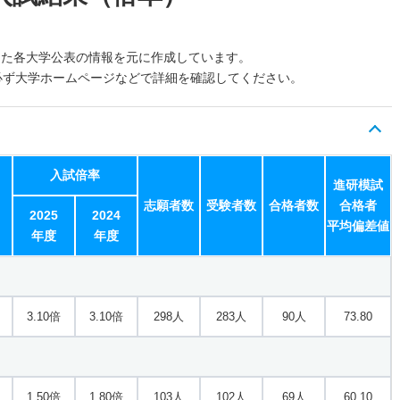
した各大学公表の情報を元に作成しています。
必ず大学ホームページなどで詳細を確認してください。
入試倍率
進研模試
志願者数
受験者数
合格者数
合格者
2025
2024
平均偏差値
年度
年度
3.10倍
3.10倍
298人
283人
90人
73.80
1.50倍
1.80倍
103人
102人
69人
60.10