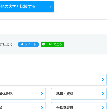
他の大学と比較する
アしよう
ツイート
LINEで送る
輩体験記
就職・資格
試
合格発表日