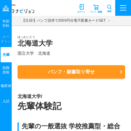
マナビジョン
検索
ログイン
パンフ・願書
【注目!】パンフ請求で2000円分電子図書カードGET
学部
学科
オー
ほっかいどう
キャン
北海道大学
国立大学 北海道
先輩
就職
パンフ・願書取り寄せ
資格
偏差値
北海道大学/
入試
先輩体験記
先輩の一般選抜 学校推薦型・総合