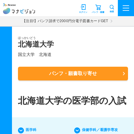
マナビジョン
検索
ログイン
パンフ・願書
【注目!】パンフ請求で2000円分電子図書カードGET
ほっかいどう
北海道大学
国立大学
北海道
パンフ・願書取り寄せ
北海道大学の医学部の入試
医学科
保健学科／看護学専攻