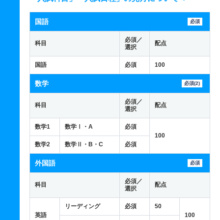
国語
必須
必須／
科目
配点
選択
国語
必須
100
数学
必須(2)
必須／
科目
配点
選択
数学1
数学Ⅰ・A
必須
100
数学2
数学Ⅱ・B・C
必須
外国語
必須
必須／
科目
配点
選択
リーディング
必須
50
英語
100