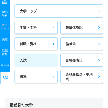
大学トップ
学部
学科
オー
学部・学科
先輩体験記
キャン
先輩
就職・資格
偏差値
就職
資格
入試
合格発表日
偏差値
合格最低点・平均
倍率
入試
点
最近見た大学