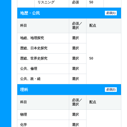
リスニング
必須
50
地歴・公民
必須(1)
必須／
科目
配点
選択
地総、地理探究
選択
歴総、日本史探究
選択
歴総、世界史探究
選択
50
公共、倫理
選択
公共、政・経
選択
理科
必須(2)
必須／
科目
配点
選択
物理
選択
化学
選択