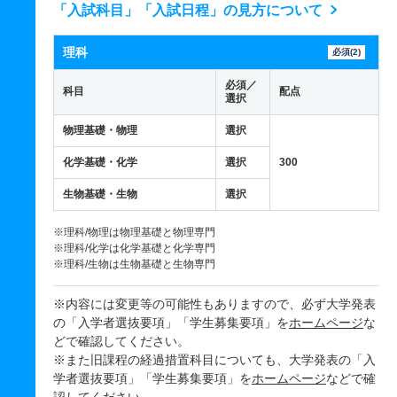
「入試科目」「入試日程」の見方について
理科
必須(2)
必須／
科目
配点
選択
物理基礎・物理
選択
化学基礎・化学
選択
300
生物基礎・生物
選択
※理科/物理は物理基礎と物理専門
※理科/化学は化学基礎と化学専門
※理科/生物は生物基礎と生物専門
※内容には変更等の可能性もありますので、必ず大学発表
の「入学者選抜要項」「学生募集要項」を
ホームページ
な
どで確認してください。
※また旧課程の経過措置科目についても、大学発表の「入
学者選抜要項」「学生募集要項」を
ホームページ
などで確