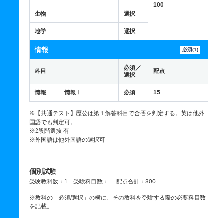
100
生物
選択
地学
選択
情報
必須(1)
必須／
科目
配点
選択
情報
情報Ⅰ
必須
15
※【共通テスト】歴公は第１解答科目で合否を判定する。英は他外
国語でも判定可。
※2段階選抜 有
※外国語は他外国語の選択可
個別試験
受験教科数：1 受験科目数：- 配点合計：300
※教科の「必須/選択」の横に、その教科を受験する際の必要科目数
を記載。