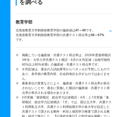
を調べる
教育学部
北海道教育大学釧路校教育学部の偏差値は
47～49
です。
北海道教育大学釧路校教育学部の共通テスト得点率は
56～57%
です。
※ 掲載している偏差値・共通テスト得点率は、2026年度進研模試
3年生・大学入学共通テスト模試・6月のＢ判定値（合格可能性
60%以上80%未満）の偏差値・共通テスト得点率です。
※ Ｂ判定値は、過去の入試結果等からベネッセが予想したもので
あり、各学校の教育内容、社会的地位を示すものではありませ
ん。
※ 募集単位の変更などにより、偏差値・共通テスト得点率が表示
されないことや、過去に実施した模試の偏差値・共通テスト得
点率が表示される場合があります。
※ 4月実施「進研模試 総合学力記述模試・4月」と7月実施「進
研模試 総合学力記述模試・7月」では、国公立大学、共通テス
ト利用私立大学、共通テスト利用短期大学の各大学が設定した
共通テストで課される教科・科目と個別学力検査で課される教
科・科目で集計した、【記述総合集計】の判定値を掲載してい