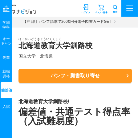
マナビジョン
検索
ログイン
パンフ・願書
【注目!】パンフ請求で2000円分電子図書カードGET
学部
学科
オー
ほっかいどうきょういくくしろ
キャン
北海道教育大学釧路校
国立大学 北海道
先輩
就職
パンフ・願書取り寄せ
資格
偏差値
北海道教育大学釧路校/
入試
偏差値・共通テスト得点率
（入試難易度）