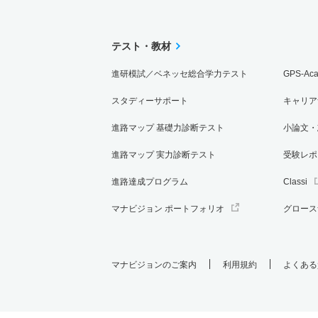
テスト・教材
進研模試／ベネッセ総合学力テスト
GPS-Ac
スタディーサポート
キャリア
進路マップ 基礎力診断テスト
小論文・
進路マップ 実力診断テスト
受験レポ
進路達成プログラム
Classi
マナビジョン ポートフォリオ
グロース
マナビジョンのご案内
利用規約
よくある