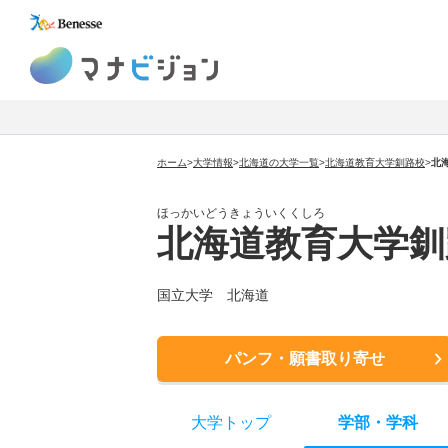
マナビジョン
ホーム
>
大学情報
>
北海道の大学一覧
>
北海道教育大学釧路校
>
北
ほっかいどうきょういくくしろ
北海道教育大学釧
国立大学 北海道
パンフ・願書取り寄せ
大学トップ
学部
・
学科