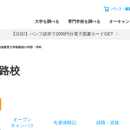
パンフ・願
大学を調べる
専門学校を調べる
オーキャン
【注目!】パンフ請求で2000円分電子図書カードGET
海道教育大学釧路校の学部・学科
路校
オー
プン
先輩
体験記
就職
・
資格
キャン
パス