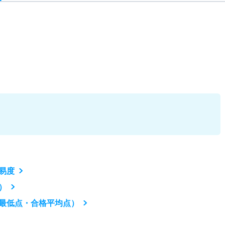
易度
）
最低点・合格平均点）