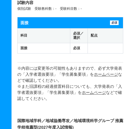
試験内容
個別試験 受験教科数：- 受験科目数：-
面接
必須
必須／
科目
配点
選択
面接
必須
※内容には変更等の可能性もありますので、必ず大学発表
の「入学者選抜要項」「学生募集要項」を
ホームページ
な
どで確認してください。
※また旧課程の経過措置科目についても、大学発表の「入
学者選抜要項」「学生募集要項」を
ホームページ
などで確
認してください。
国際地域学科／地域協働専攻／地域環境科学グループ 推薦
学校推薦型(2027年度入試情報)