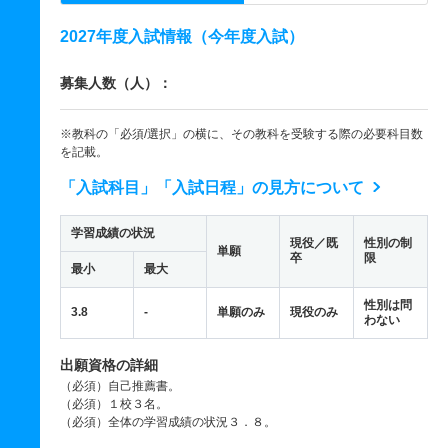
2027年度入試情報（今年度入試）
募集人数（人）：
※教科の「必須/選択」の横に、その教科を受験する際の必要科目数
を記載。
「入試科目」「入試日程」の見方について
学習成績の状況
現役／既
性別の制
単願
卒
限
最小
最大
性別は問
3.8
-
単願のみ
現役のみ
わない
出願資格の詳細
（必須）自己推薦書。
（必須）１校３名。
（必須）全体の学習成績の状況３．８。