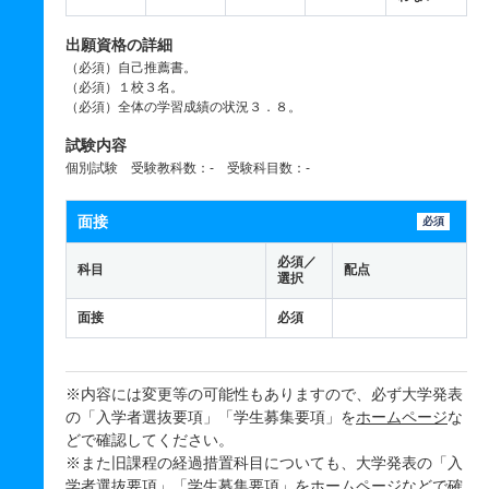
出願資格の詳細
（必須）自己推薦書。
（必須）１校３名。
（必須）全体の学習成績の状況３．８。
試験内容
個別試験 受験教科数：- 受験科目数：-
面接
必須
必須／
科目
配点
選択
面接
必須
※内容には変更等の可能性もありますので、必ず大学発表
の「入学者選抜要項」「学生募集要項」を
ホームページ
な
どで確認してください。
※また旧課程の経過措置科目についても、大学発表の「入
学者選抜要項」「学生募集要項」を
ホームページ
などで確