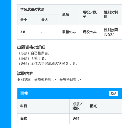
学習成績の状況
現役／既
性別の制
単願
卒
限
最小
最大
性別は問
3.8
-
単願のみ
現役のみ
わない
出願資格の詳細
（必須）自己推薦書。
（必須）１校３名。
（必須）全体の学習成績の状況３．８。
試験内容
個別試験 受験教科数：- 受験科目数：-
面接
必須
必須／
科目
配点
選択
面接
必須