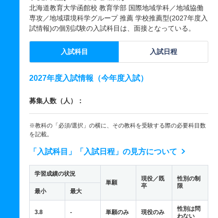
北海道教育大学函館校 教育学部 国際地域学科／地域協働
専攻／地域環境科学グループ 推薦 学校推薦型(2027年度入
試情報)の個別試験の入試科目は、面接となっている。
入試科目
入試日程
2027年度入試情報（今年度入試）
募集人数（人）：
※教科の「必須/選択」の横に、その教科を受験する際の必要科目数
を記載。
「入試科目」「入試日程」の見方について
学習成績の状況
現役／既
性別の制
単願
卒
限
最小
最大
性別は問
3.8
-
単願のみ
現役のみ
わない