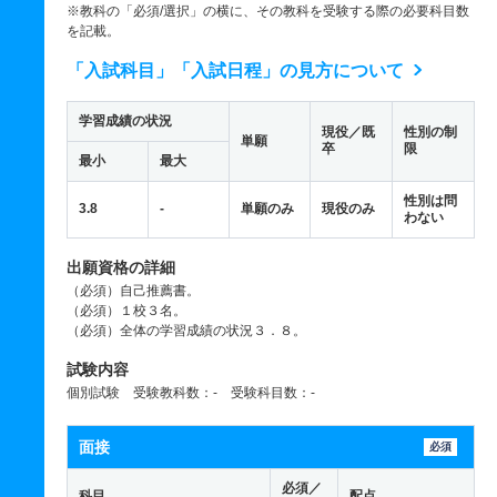
※教科の「必須/選択」の横に、その教科を受験する際の必要科目数
を記載。
「入試科目」「入試日程」の見方について
学習成績の状況
現役／既
性別の制
単願
卒
限
最小
最大
性別は問
3.8
-
単願のみ
現役のみ
わない
出願資格の詳細
（必須）自己推薦書。
（必須）１校３名。
（必須）全体の学習成績の状況３．８。
試験内容
個別試験 受験教科数：- 受験科目数：-
面接
必須
必須／
科目
配点