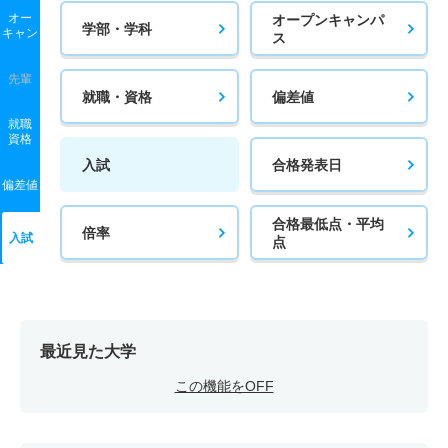
オー
オープンキャンパ
学部・学科
キャン
ス
先輩
就職・資格
偏差値
就職
資格
入試
合格発表日
偏差値
合格最低点・平均
倍率
入試
点
最近見た大学
この機能をOFF