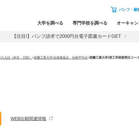
パンフ・願
大学を調べる
専門学校を調べる
オーキャン
【注目!】パンフ請求で2000円分電子図書カードGET
学の入試（科目・日程）
>
室蘭工業大学/合格最低点・合格平均点
>
室蘭工業大学
/理工学部夜間主コー
WEB出願関連情報