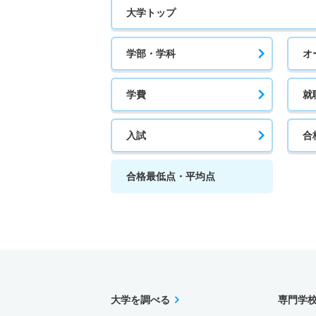
大学トップ
学部・学科
オ
学費
就
入試
合
合格最低点・平均点
大学を調べる
専門学