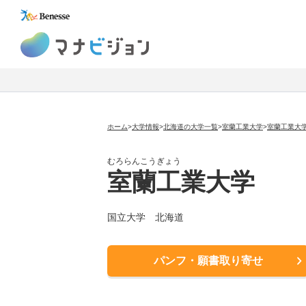
マナビジョン
ホーム
>
大学情報
>
北海道の大学一覧
>
室蘭工業大学
>
室蘭工業大
むろらんこうぎょう
室蘭工業大学
国立大学
北海道
パンフ・願書取り寄せ