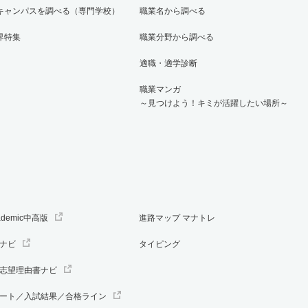
キャンパスを調べる（専門学校）
職業名から調べる
界特集
職業分野から調べる
適職・適学診断
職業マンガ
～見つけよう！キミが活躍したい場所～
ademic中高版
進路マップ マナトレ
ナビ
タイピング
志望理由書ナビ
ート／入試結果／合格ライン