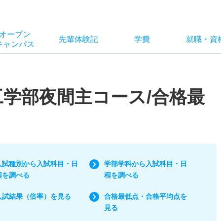
オー
プン
先輩
体験記
学費
就職
・
資
キャン
パス
工学部夜間主コース/合格最
入試種別から入試科目・日
学部学科から入試科目・日
程を調べる
程を調べる
入試結果（倍率）を見る
合格最低点・合格平均点を
見る