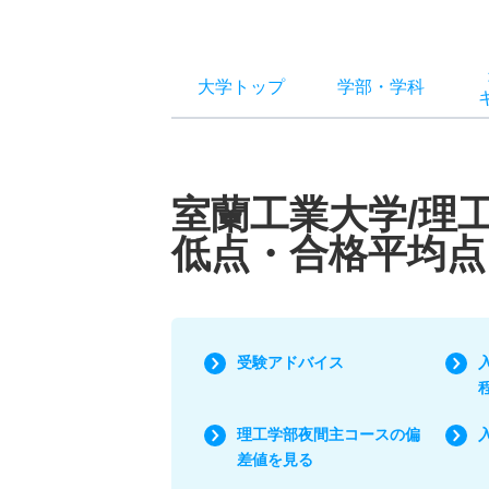
大学トップ
学部
・
学科
室蘭工業大学/理
低点・合格平均点
受験アドバイス
理工学部夜間主コースの偏
差値を見る