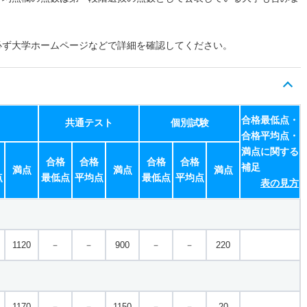
必ず大学ホームページなどで詳細を確認してください。
合格最低点・
共通テスト
個別試験
合格平均点・
満点に関する
合格
合格
合格
合格
補足
満点
満点
満点
点
最低点
平均点
最低点
平均点
表の見方
1120
－
－
900
－
－
220
1170
－
－
1150
－
－
20