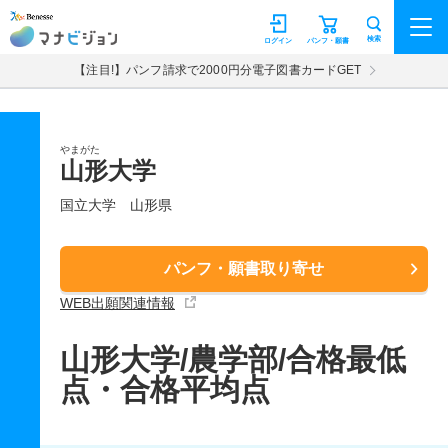
マナビジョン
検索
ログイン
パンフ・願書
【注目!】パンフ請求で2000円分電子図書カードGET
やまがた
山形大学
国立大学
山形県
パンフ・願書取り寄せ
WEB出願関連情報
山形大学/農学部/合格最低
点・合格平均点