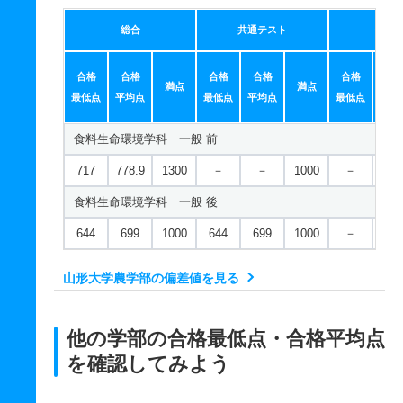
総合
共通テスト
個別
合格
合格
合格
合格
合格
合
満点
満点
最低点
平均点
最低点
平均点
最低点
平均
食料生命環境学科 一般 前
717
778.9
1300
－
－
1000
－
－
食料生命環境学科 一般 後
644
699
1000
644
699
1000
－
－
山形大学農学部の偏差値を見る
他の学部の合格最低点・合格平均点
を確認してみよう