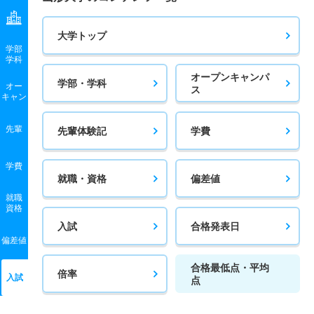
大学トップ
学部
学科
オープンキャンパ
学部・学科
オー
ス
キャン
先輩
先輩体験記
学費
学費
就職・資格
偏差値
就職
資格
入試
合格発表日
偏差値
合格最低点・平均
倍率
入試
点