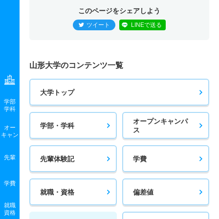
このページをシェアしよう
ツイート
LINEで送る
山形大学のコンテンツ一覧
大学トップ
学部
学科
オープンキャンパ
学部・学科
オー
ス
キャン
先輩
先輩体験記
学費
学費
就職・資格
偏差値
就職
資格