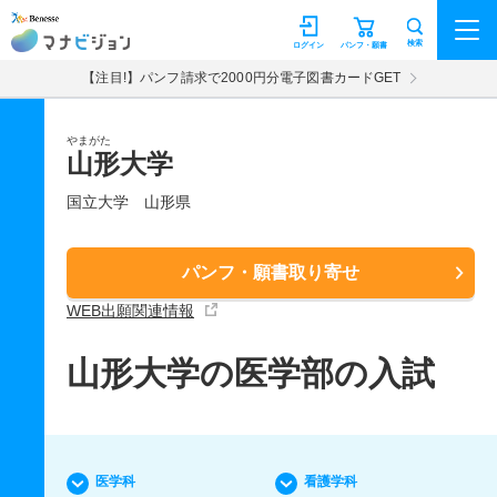
マナビジョン
検索
ログイン
パンフ・願書
【注目!】パンフ請求で2000円分電子図書カードGET
やまがた
山形大学
国立大学
山形県
パンフ・願書取り寄せ
WEB出願関連情報
山形大学の医学部の入試
医学科
看護学科