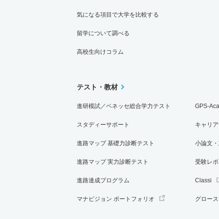
気になる項目で大学を比較する
留学について調べる
高校生向けコラム
テスト・教材
進研模試／ベネッセ総合学力テスト
GPS-Ac
スタディーサポート
キャリア
進路マップ 基礎力診断テスト
小論文・
進路マップ 実力診断テスト
受験レポ
進路達成プログラム
Classi
マナビジョン ポートフォリオ
グロース