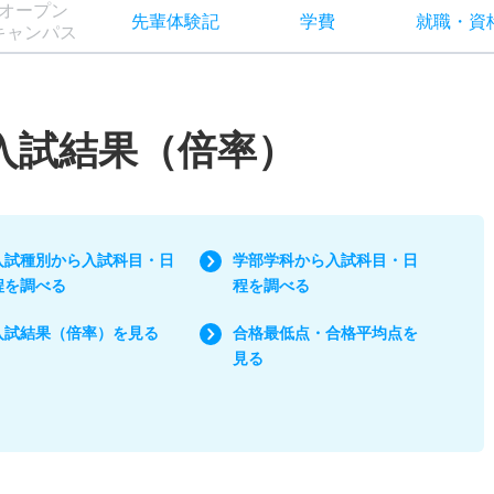
オー
プン
先輩
体験記
学費
就職
・
資
キャン
パス
/入試結果（倍率）
入試種別から入試科目・日
学部学科から入試科目・日
程を調べる
程を調べる
入試結果（倍率）を見る
合格最低点・合格平均点を
見る