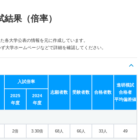
試結果（倍率）
した各大学公表の情報を元に作成しています。
必ず大学ホームページなどで詳細を確認してください。
入試倍率
進研模試
志願者数
受験者数
合格者数
合格者
2025
2024
平均偏差値
年度
年度
2倍
3.30倍
68人
66人
33人
49