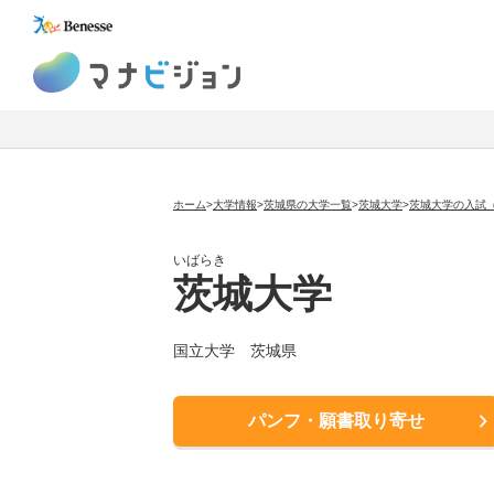
マナビジョン
ホーム
>
大学情報
>
茨城県の大学一覧
>
茨城大学
>
茨城大学の入試
いばらき
茨城大学
国立大学
茨城県
パンフ・願書取り寄せ