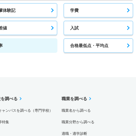
輩体験記
学費
差値
入試
率
合格最低点・平均点
校を調べる
職業を調べる
キャンパスを調べる（専門学校）
職業名から調べる
界特集
職業分野から調べる
適職・適学診断