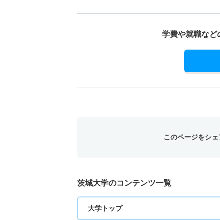
地域総合農学科／応用植物科学コース 推薦 
1人
学費や就職など
このページをシェ
茨城大学のコンテンツ一覧
大学トップ