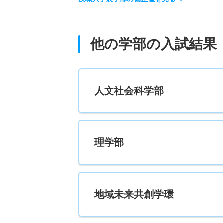
食生命科学科 推薦 一般推薦
16人
他の学部の入試結果
食生命科学科 推薦 専門高校推薦
若干名
人文社会科学部
地域総合農学科／応用植物科学コース 一般 
24人
理学部
地域総合農学科／応用植物科学コース 一般 
8人
地域総合農学科／応用植物科学コース 推薦 
地域未来共創学環
10人