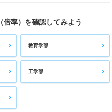
1.60倍
1.60倍
22人
22人
14人
－
（倍率）を確認してみよう
－
1.60倍
0人
0人
0人
－
教育学部
前
2.10倍
1.70倍
69人
66人
32人
50.70
工学部
後
4倍
2.90倍
120人
44人
11人
56.90
一般推薦
1倍
1倍
8人
8人
8人
－