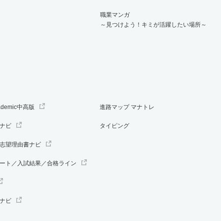
職業マンガ
～見つけよう！キミが活躍したい場所～
ademic中高版
進路マップ マナトレ
ナビ
タイピング
志望理由書ナビ
ート／入試結果／合格ライン
ナビ