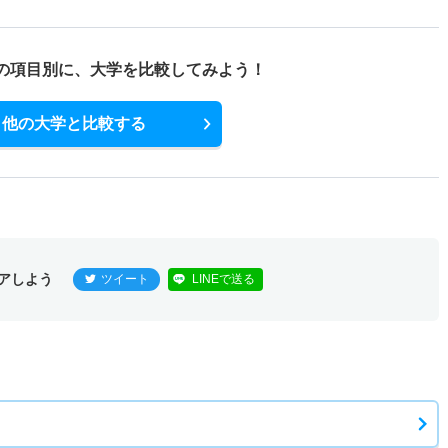
専門高校推薦
－
1倍
1人
1人
0人
－
の項目別に、
大学を比較してみよう！
他の大学と比較する
アしよう
ツイート
LINEで送る