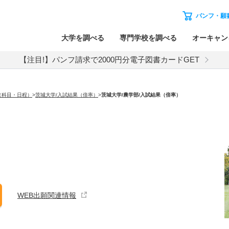
パンフ・願
大学を調べる
専門学校を調べる
オーキャン
【注目!】パンフ請求で2000円分電子図書カードGET
（科目・日程）
>
茨城大学/入試結果（倍率）
>
茨城大学
/農学部/入試結果（倍率）
WEB出願関連情報