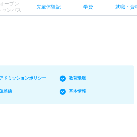
オー
プン
先輩
体験記
学費
就職
・
資
キャン
パス
アドミッションポリシー
教育環境
偏差値
基本情報