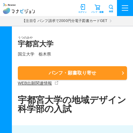
マナビジョン
検索
ログイン
パンフ・願書
【注目!】パンフ請求で2000円分電子図書カードGET
うつのみや
宇都宮大学
国立大学
栃木県
パンフ・願書取り寄せ
WEB出願関連情報
宇都宮大学の地域デザイン
科学部の入試