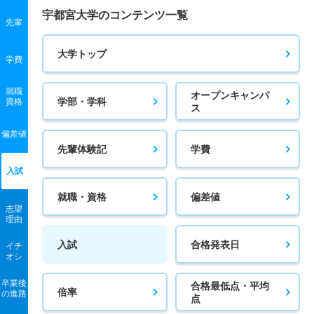
宇都宮大学のコンテンツ一覧
先輩
大学トップ
学費
就職
オープンキャンパ
学部・学科
資格
ス
偏差値
先輩体験記
学費
入試
就職・資格
偏差値
志望
理由
入試
合格発表日
イチ
オシ
卒業後
合格最低点・平均
倍率
の進路
点