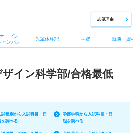
志望理由
オー
プン
先輩
体験記
学費
就職
・
資
キャン
パス
デザイン科学部/合格最低
入試種別から入試科目・日
学部学科から入試科目・日
程を調べる
程を調べる