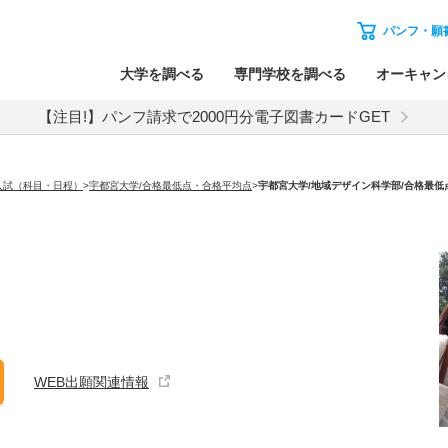
パンフ・願
大学を調べる
専門学校を調べる
オーキャン
【注目!】パンフ請求で2000円分電子図書カードGET
入試（科目・日程）
>
宇都宮大学/合格最低点・合格平均点
>
宇都宮大学
/地域デザイン科学部/合格最
WEB出願関連情報