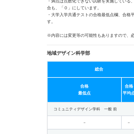
・満点は点数化できない試験を実施している
合も、「０」にしています。
・大学入学共通テストの合格最低点欄、合格
す。
※内容には変更等の可能性もありますので、
地域デザイン科学部
総合
合格
合格
最低点
平均
コミュニティデザイン学科 一般 前
－
－