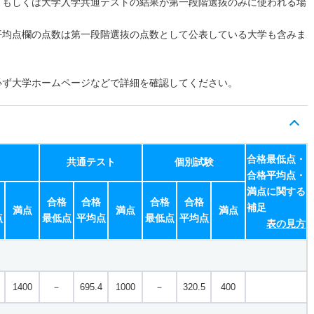
、もしくは大学入学共通テストの結果が第一段階選抜のみに使われる場
平均点欄の点数は第一段階選抜の点数として公表している大学も含みま
必ず大学ホームページなどで詳細を確認してください。
合格最低点・
共通テスト
個別試験
合格平均点・
満点に関する
合格
合格
合格
合格
補足
満点
満点
満点
点
最低点
平均点
最低点
平均点
表の見方
1400
－
695.4
1000
－
320.5
400