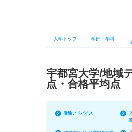
大学トップ
学部
・
学科
宇都宮大学/地域
点・合格平均点
受験アドバイス