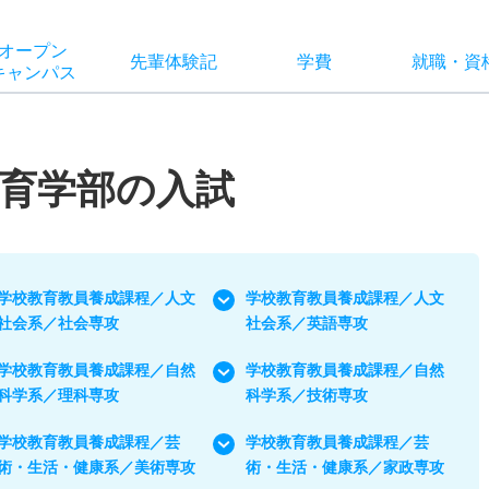
オー
プン
先輩
体験記
学費
就職
・
資
キャン
パス
育学部の入試
学校教育教員養成課程／人文
学校教育教員養成課程／人文
社会系／社会専攻
社会系／英語専攻
学校教育教員養成課程／自然
学校教育教員養成課程／自然
科学系／理科専攻
科学系／技術専攻
学校教育教員養成課程／芸
学校教育教員養成課程／芸
術・生活・健康系／美術専攻
術・生活・健康系／家政専攻