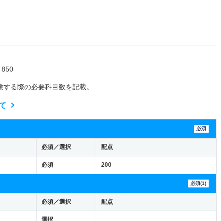
850
験する際の必要科目数を記載。
て
必須
必須／選択
配点
必須
200
必須(1)
必須／選択
配点
選択