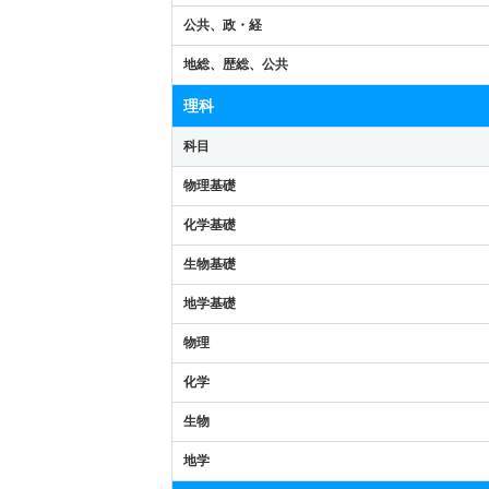
公共、政・経
地総、歴総、公共
理科
科目
物理基礎
化学基礎
生物基礎
地学基礎
物理
化学
生物
地学