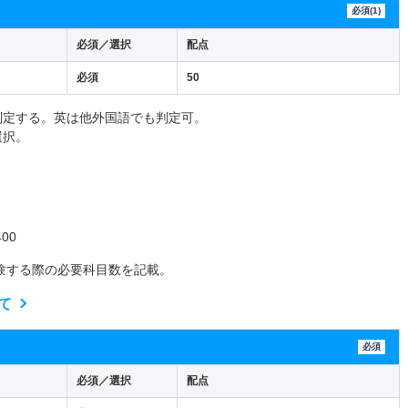
必須(1)
必須／選択
配点
必須
50
判定する。英は他外国語でも判定可。
選択。
00
験する際の必要科目数を記載。
て
必須
必須／選択
配点