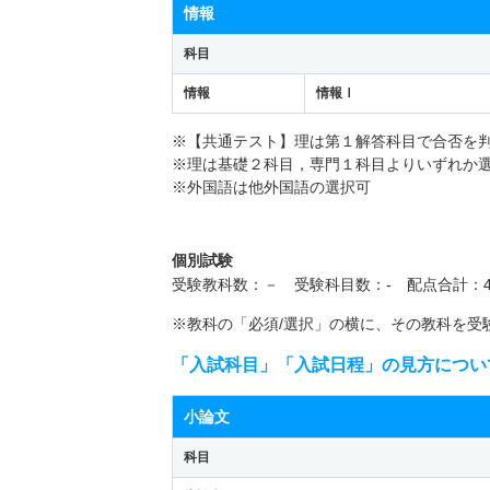
情報
科目
情報
情報Ⅰ
※【共通テスト】理は第１解答科目で合否を
※理は基礎２科目，専門１科目よりいずれか
※外国語は他外国語の選択可
個別試験
受験教科数：－ 受験科目数：- 配点合計：4
※教科の「必須/選択」の横に、その教科を受
「入試科目」「入試日程」の見方につい
小論文
科目