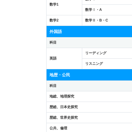
数学1
数学Ⅰ・A
数学2
数学Ⅱ・B・C
外国語
科目
リーディング
英語
リスニング
地歴・公民
科目
地総、地理探究
歴総、日本史探究
歴総、世界史探究
公共、倫理