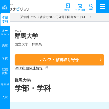
マナビジョン
検索
ログイン
パンフ・願書
【注目!】パンフ請求で2000円分電子図書カードGET
学部
学科
オー
ぐんま
キャン
群馬大学
国立大学 群馬県
先輩
学費
パンフ・願書取り寄せ
WEB出願関連情報
就職
資格
群馬大学/
偏差値
学部・学科
入試