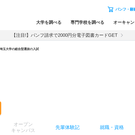
パンフ・願
大学を調べる
専門学校を調べる
オーキャン
【注目!】パンフ請求で2000円分電子図書カードGET
埼玉大学
の
総合型選抜の入試
オー
プン
先輩
体験記
就職
・
資格
キャン
パス