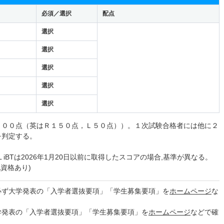
必須／選択
配点
選択
選択
選択
選択
選択
２００点（英はＲ１５０点，Ｌ５０点））。１次試験合格者には他に２
を判定する。
L iBTは2026年1月20日以前に取得したスコアの場合,基準が異なる。
他資格あり)
必ず大学発表の「入学者選抜要項」「学生募集要項」を
ホームページ
な
学発表の「入学者選抜要項」「学生募集要項」を
ホームページ
などで確