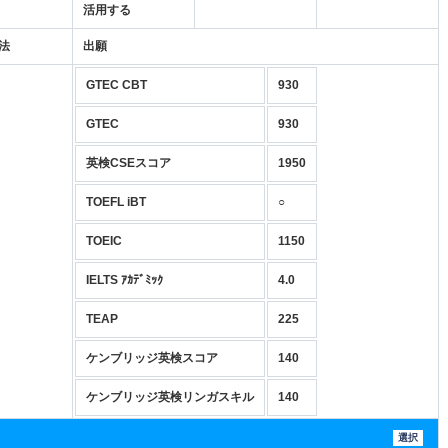
活用する
法
出願
GTEC CBT
930
GTEC
930
英検CSEスコア
1950
TOEFL iBT
○
TOEIC
1150
IELTS ｱｶﾃﾞﾐｯｸ
4.0
TEAP
225
ケンブリッジ英検スコア
140
ケンブリッジ英検リンガスキル
140
選択