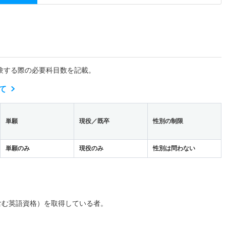
験する際の必要科目数を記載。
て
単願
現役／既卒
性別の制限
単願のみ
現役のみ
性別は問わない
含む英語資格）を取得している者。