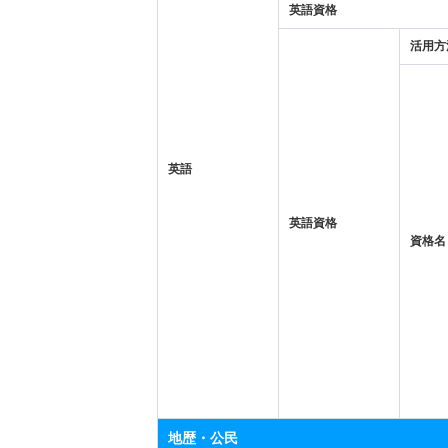
英語資格
活用方
英語
英語資格
資格名
地歴・公民