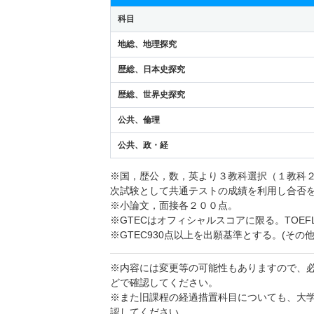
科目
地総、地理探究
歴総、日本史探究
歴総、世界史探究
公共、倫理
公共、政・経
※国，歴公，数，英より３教科選択（１教科
次試験として共通テストの成績を利用し合否
※小論文，面接各２００点。
※GTECはオフィシャルスコアに限る。TOEF
※GTEC930点以上を出願基準とする。(その
※内容には変更等の可能性もありますので、
どで確認してください。
※また旧課程の経過措置科目についても、大
認してください。