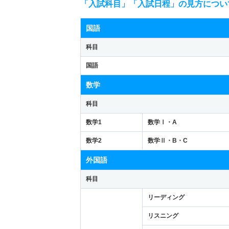
「入試科目」「入試日程」の見方につい
国語
科目
国語
数学
科目
数学1
数学Ⅰ・A
数学2
数学Ⅱ・B・C
外国語
科目
リーディング
リスニング