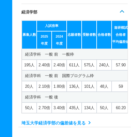
経済学部
入試倍率
進研模試
募集人数
志願者数
受験者数
合格者数
合格者
2025
2024
平均偏差値
年度
年度
経済学科 一般 前 一般枠
195人
2.40倍
2.40倍
611人
575人
240人
57.90
経済学科 一般 前 国際プログラム枠
20人
2.10倍
1.80倍
136人
101人
48人
59
経済学科 一般 後
50人
2.70倍
3.40倍
435人
134人
50人
60.20
埼玉大学経済学部の偏差値を見る