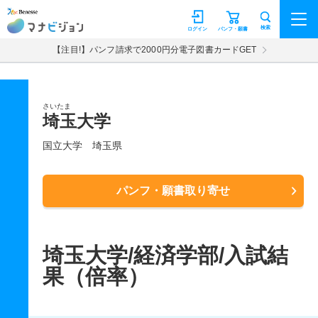
マナビジョン
検索
ログイン
パンフ・願書
【注目!】パンフ請求で2000円分電子図書カードGET
さいたま
埼玉大学
国立大学
埼玉県
パンフ・願書取り寄せ
埼玉大学/経済学部/入試結
果（倍率）