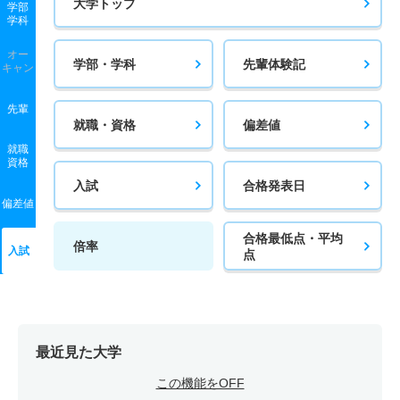
大学トップ
学部
学科
オー
学部・学科
先輩体験記
キャン
先輩
就職・資格
偏差値
就職
資格
入試
合格発表日
偏差値
合格最低点・平均
倍率
入試
点
最近見た大学
この機能をOFF