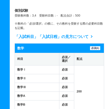
個別試験
受験教科数：3,4 受験科目数：- 配点合計：500
※教科の「必須/選択」の横に、その教科を受験する際の必要科目数
を記載。
「入試科目」「入試日程」の見方について
数学
必須(6)
必須／
科目
配点
選択
数学Ⅰ
必須
数学Ⅱ
必須
数学Ⅲ
必須
200
数学A
必須
数学B
必須