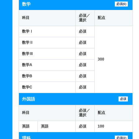
数学
必須(6)
必須／
科目
配点
選択
数学Ⅰ
必須
数学Ⅱ
必須
数学Ⅲ
必須
300
数学A
必須
数学B
必須
数学C
必須
外国語
必須
必須／
科目
配点
選択
英語
英語
必須
100
理科
必須(2)