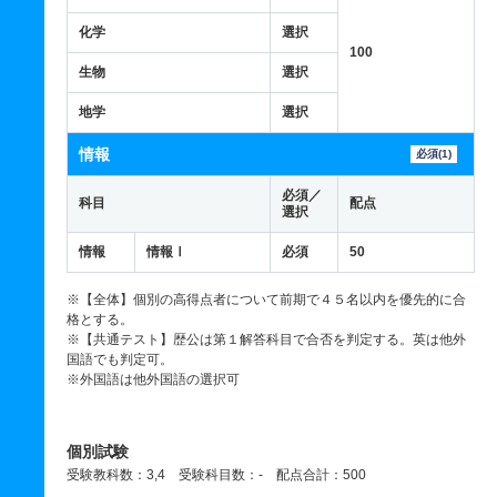
化学
選択
100
生物
選択
地学
選択
情報
必須(1)
必須／
科目
配点
選択
情報
情報Ⅰ
必須
50
※【全体】個別の高得点者について前期で４５名以内を優先的に合
格とする。
※【共通テスト】歴公は第１解答科目で合否を判定する。英は他外
国語でも判定可。
※外国語は他外国語の選択可
個別試験
受験教科数：3,4 受験科目数：- 配点合計：500