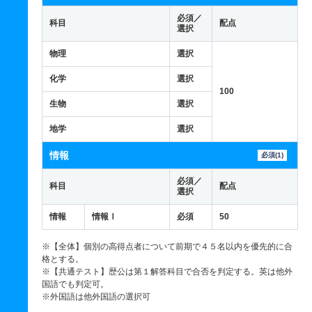
必須／
科目
配点
選択
物理
選択
化学
選択
100
生物
選択
地学
選択
情報
必須(1)
必須／
科目
配点
選択
情報
情報Ⅰ
必須
50
※【全体】個別の高得点者について前期で４５名以内を優先的に合
格とする。
※【共通テスト】歴公は第１解答科目で合否を判定する。英は他外
国語でも判定可。
※外国語は他外国語の選択可