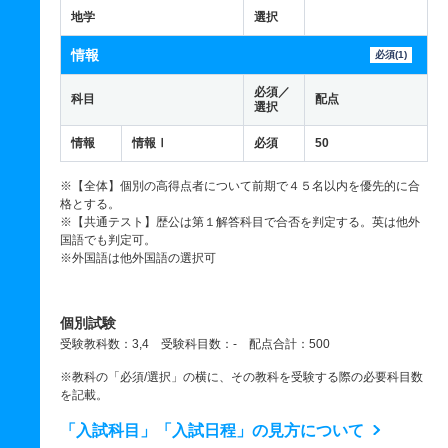
地学
選択
情報
必須(1)
必須／
科目
配点
選択
情報
情報Ⅰ
必須
50
※【全体】個別の高得点者について前期で４５名以内を優先的に合
格とする。
※【共通テスト】歴公は第１解答科目で合否を判定する。英は他外
国語でも判定可。
※外国語は他外国語の選択可
個別試験
受験教科数：3,4 受験科目数：- 配点合計：500
※教科の「必須/選択」の横に、その教科を受験する際の必要科目数
を記載。
「入試科目」「入試日程」の見方について