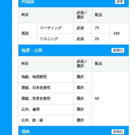
外国語
必須
必須／
科目
配点
選択
リーディング
必須
75
英語
100
リスニング
必須
25
地歴・公民
必須(1)
必須／
科目
配点
選択
地総、地理探究
選択
歴総、日本史探究
選択
歴総、世界史探究
選択
50
公共、倫理
選択
公共、政・経
選択
理科
必須(2)