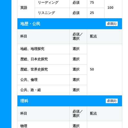
リーディング
必須
75
英語
100
リスニング
必須
25
地歴・公民
必須(1)
必須／
科目
配点
選択
地総、地理探究
選択
歴総、日本史探究
選択
歴総、世界史探究
選択
50
公共、倫理
選択
公共、政・経
選択
理科
必須(2)
必須／
科目
配点
選択
物理
選択