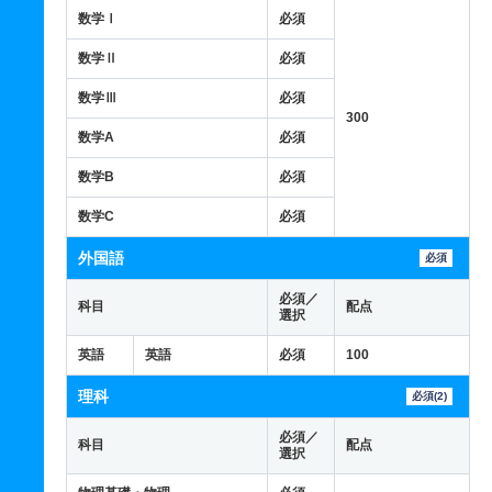
数学Ⅰ
必須
数学Ⅱ
必須
数学Ⅲ
必須
300
数学A
必須
数学B
必須
数学C
必須
外国語
必須
必須／
科目
配点
選択
英語
英語
必須
100
理科
必須(2)
必須／
科目
配点
選択