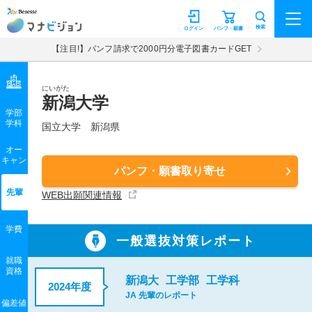
マナビジョン
検索
ログイン
パンフ・願書
【注目!】パンフ請求で2000円分電子図書カードGET
にいがた
新潟大学
学部
学科
国立大学
新潟県
オー
キャン
パンフ・願書取り寄せ
先輩
WEB出願関連情報
学費
一般選抜対策レポート
就職
資格
新潟大
工学部
工学科
2024年度
JA 先輩のレポート
偏差値