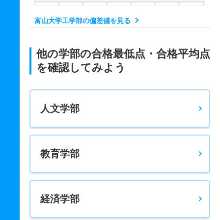
－
－
1200
－
－
1000
－
－
富山大学工学部の偏差値を見る
工学科／生命工学コース 一般 後
－
－
1200
－
－
1000
－
－
他の学部の合格最低点・合格平均点
工学科／応用化学コース 一般 後
を確認してみよう
－
－
1200
－
－
1000
－
－
人文学部
教育学部
経済学部