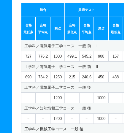
総合
共通テスト
個別
合格
合格
合格
合格
合格
合
満点
満点
最低点
平均点
最低点
平均点
最低点
平均
工学科／電気電子工学コース 一般 前 Ⅰ
727
776.2
1300
499.1
545.2
900
157
231
工学科／電気電子工学コース 一般 前 Ⅱ
690
734.2
1250
215
240.6
450
438
493
工学科／電気電子工学コース 一般 後
－
－
1200
－
－
1000
－
－
工学科／知能情報工学コース 一般 後
－
－
1200
－
－
1000
－
－
工学科／機械工学コース 一般 後