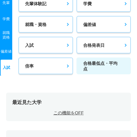
先輩
先輩体験記
学費
学費
就職・資格
偏差値
就職
資格
入試
合格発表日
偏差値
合格最低点・平均
倍率
入試
点
最近見た大学
この機能をOFF