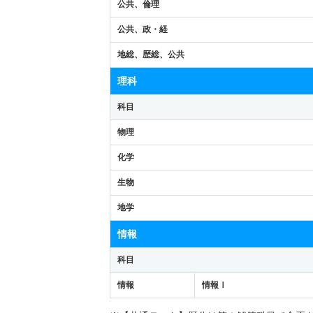
公共、倫理
公共、政・経
地総、歴総、公共
理科
科目
物理
化学
生物
地学
情報
科目
情報
情報Ⅰ