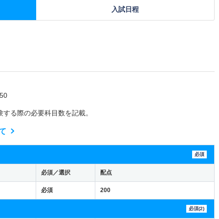
入試日程
50
験する際の必要科目数を記載。
て
必須
必須／選択
配点
必須
200
必須(2)