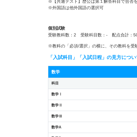
※【共通テスト】歴公は第１解答科目で合否
※外国語は他外国語の選択可
個別試験
受験教科数：2 受験科目数：- 配点合計：50
※教科の「必須/選択」の横に、その教科を受
「入試科目」「入試日程」の見方につい
数学
科目
数学Ⅰ
数学Ⅱ
数学Ⅲ
数学A