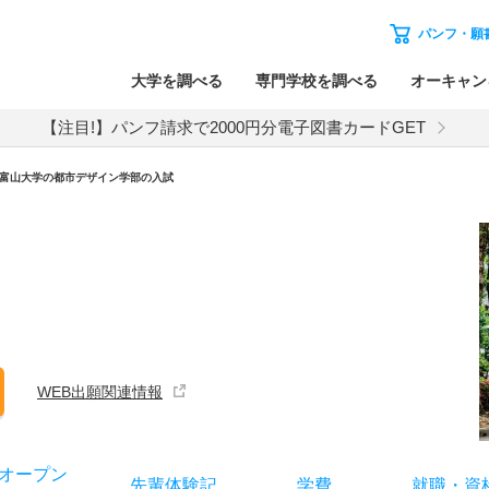
パンフ・願
大学を調べる
専門学校を調べる
オーキャン
【注目!】パンフ請求で2000円分電子図書カードGET
富山大学
の
都市デザイン学部の入試
WEB出願関連情報
オー
プン
先輩
体験記
学費
就職
・
資