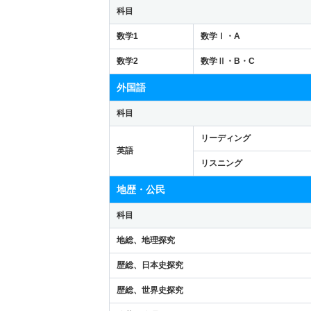
科目
数学1
数学Ⅰ・A
数学2
数学Ⅱ・B・C
外国語
科目
リーディング
英語
リスニング
地歴・公民
科目
地総、地理探究
歴総、日本史探究
歴総、世界史探究