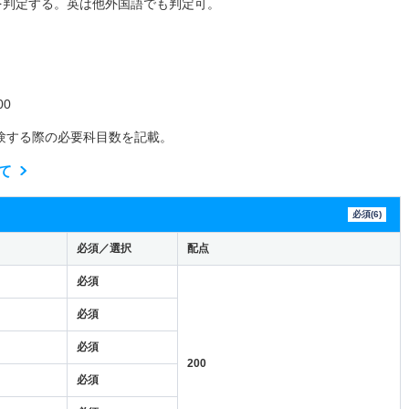
を判定する。英は他外国語でも判定可。
0
験する際の必要科目数を記載。
て
必須(6)
必須／選択
配点
必須
必須
必須
200
必須