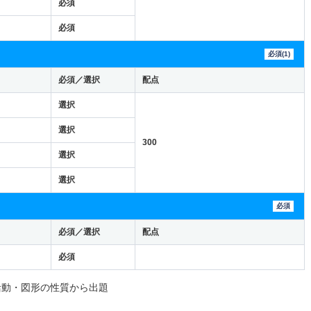
必須
必須
必須(1)
必須／選択
配点
選択
選択
300
選択
選択
必須
必須／選択
配点
必須
活動・図形の性質から出題