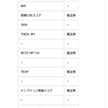
960
○
英検CSEスコア
配点等
1950
○
TOEFL iBT
配点等
○
○
IELTS ｱｶﾃﾞﾐｯｸ
配点等
○
○
TEAP
配点等
○
○
ケンブリッジ英検スコア
配点等
○
○