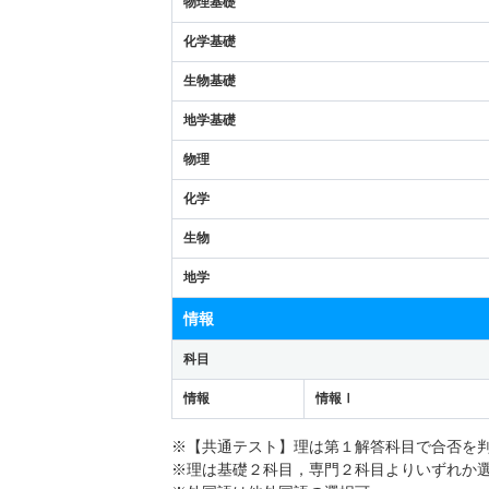
物理基礎
化学基礎
生物基礎
地学基礎
物理
化学
生物
地学
情報
科目
情報
情報Ⅰ
※【共通テスト】理は第１解答科目で合否を
※理は基礎２科目，専門２科目よりいずれか