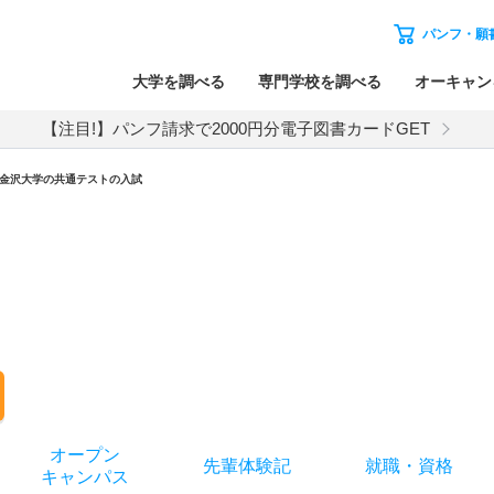
パンフ・願
大学を調べる
専門学校を調べる
オーキャン
【注目!】パンフ請求で2000円分電子図書カードGET
金沢大学
の
共通テストの入試
オー
プン
先輩
体験記
就職
・
資格
キャン
パス