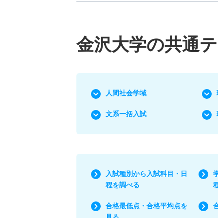
金沢大学の共通
人間社会学域
文系一括入試
入試種別から入試科目・日
程を調べる
合格最低点・合格平均点を
見る