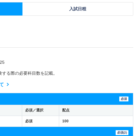
入試日程
25
験する際の必要科目数を記載。
て
必須
必須／選択
配点
必須
100
必須(2)