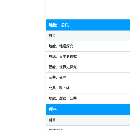
地歴・公民
科目
地総、地理探究
歴総、日本史探究
歴総、世界史探究
公共、倫理
公共、政・経
地総、歴総、公共
理科
科目