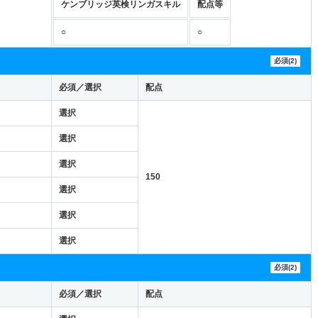
ケンブリッジ英検リンガスキル
配点等
○
○
必須(2)
必須／選択
配点
選択
選択
選択
150
選択
選択
選択
必須(2)
必須／選択
配点