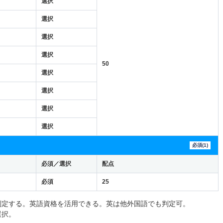
選択
選択
選択
選択
50
選択
選択
選択
選択
必須(1)
必須／選択
配点
必須
25
判定する。英語資格を活用できる。英は他外国語でも判定可。
選択。