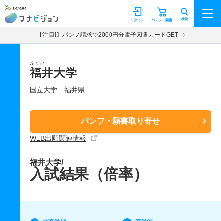
マナビジョン
検索
ログイン
パンフ・願書
【注目!】パンフ請求で2000円分電子図書カードGET
ふくい
福井大学
国立大学
福井県
パンフ・願書取り寄せ
WEB出願関連情報
福井大学/
入試結果（倍率）