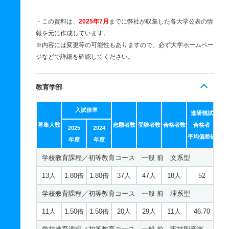
・この資料は、
2025年7月
までに弊社が収集した各大学公表の情
報を元に作成しています。
※内容には変更等の可能性もありますので、必ず大学ホームペー
ジなどで詳細を確認してください。
教育学部
入試倍率
進研模試
募集人数
志願者数
受験者数
合格者数
合格者
2025
2024
平均偏差値
年度
年度
学校教育課程／初等教育コース 一般 前 文系型
13人
1.80倍
1.80倍
37人
47人
18人
52
学校教育課程／初等教育コース 一般 前 理系型
11人
1.50倍
1.50倍
20人
29人
11人
46.70