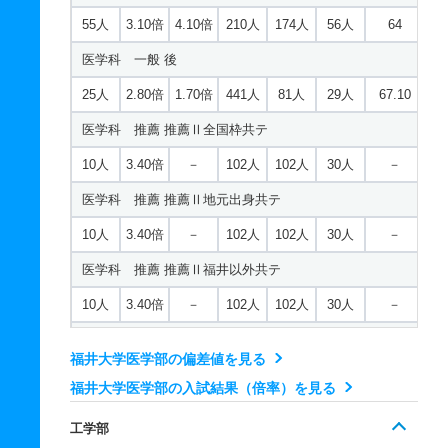
学校教育課程／初等教育コース 推薦 推薦Ⅱ面接総合共
55人
3.10倍
4.10倍
210人
174人
56人
64
テ
医学科 一般 後
10人
2.50倍
2.10倍
39人
38人
11人
－
25人
2.80倍
1.70倍
441人
81人
29人
67.10
学校教育課程／中等教育コース 一般 前 実技型音楽
医学科 推薦 推薦Ⅱ全国枠共テ
1人
1.70倍
1倍
3人
5人
1人
49.40
10人
3.40倍
－
102人
102人
30人
－
学校教育課程／中等教育コース 一般 前 実技型体育
医学科 推薦 推薦Ⅱ地元出身共テ
3人
1.30倍
2倍
5人
8人
4人
47.90
10人
3.40倍
－
102人
102人
30人
－
学校教育課程／中等教育コース 一般 前 文系型
医学科 推薦 推薦Ⅱ福井以外共テ
8人
1.80倍
1.80倍
18人
47人
8人
56
10人
3.40倍
－
102人
102人
30人
－
学校教育課程／中等教育コース 一般 前 理系型
医学科 推薦 推薦Ⅱ福井枠共テ
8人
1.50倍
1.50倍
15人
29人
9人
50.60
福井大学医学部の偏差値を見る
10人
3.40倍
－
102人
102人
30人
－
福井大学医学部の入試結果（倍率）を見る
学校教育課程／中等教育コース 一般 後 統合型
看護学科 一般 前
4人
3.20倍
3.60倍
52人
41人
4人
56.10
工学部
30人
1.60倍
1.50倍
50人
49人
31人
52.20