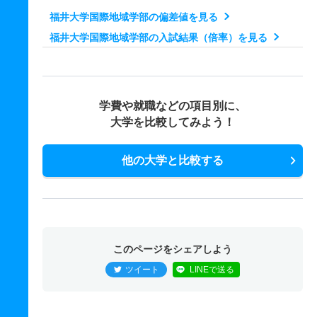
福井大学国際地域学部の偏差値を見る
75人
1.40倍
1.90倍
142人
127人
93人
48.20
福井大学国際地域学部の入試結果（倍率）を見る
物質・生命化学科 一般 後
30人
1.20倍
1.60倍
131人
38人
32人
51.60
物質・生命化学科 推薦 学校推薦型Ⅰ
学費や就職などの項目別に、
10人
1.60倍
－
21人
21人
13人
－
大学を比較してみよう！
応用物理学科 一般 前
他の大学と比較する
20人
1.60倍
1.40倍
49人
44人
28人
49
応用物理学科 一般 後
20人
2.20倍
1.60倍
166人
57人
26人
55.60
このページをシェアしよう
ツイート
LINEで送る