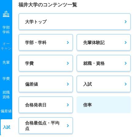
福井大学のコンテンツ一覧
大学トップ
学部
学科
学部・学科
先輩体験記
オー
キャン
先輩
学費
就職・資格
学費
偏差値
入試
就職
資格
合格発表日
倍率
偏差値
合格最低点・平均
入試
点