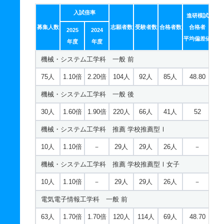
学校教育課程／中等教育コース 推薦 推薦Ⅰ実技型技術
入試倍率
看護学科 一般 後
進研模試
2人
1倍
1倍
2人
2人
2人
－
募集人数
志願者数
受験者数
合格者数
合格者
2025
2024
5人
1.90倍
1.40倍
64人
13人
7人
50.40
平均偏差値
学校教育課程／中等教育コース 推薦 推薦Ⅰ実技型音楽
年度
年度
看護学科 推薦 学校推薦型Ⅰ
機械・システム工学科 一般 前
2人
2倍
－
6人
6人
3人
－
25人
2.70倍
2.60倍
75人
75人
28人
－
学校教育課程／中等教育コース 推薦 推薦Ⅰ嶺南地域枠
75人
1.10倍
2.20倍
104人
92人
85人
48.80
機械・システム工学科 一般 後
4人
2倍
1.40倍
22人
22人
4人
－
学校教育課程／中等教育コース 推薦 推薦Ⅱ面接家庭共
30人
1.60倍
1.90倍
220人
66人
41人
52
テ
機械・システム工学科 推薦 学校推薦型Ⅰ
2人
1.70倍
1倍
5人
5人
2人
－
10人
1.10倍
－
29人
29人
26人
－
学校教育課程／中等教育コース 推薦 推薦Ⅱ面接総合共
機械・システム工学科 推薦 学校推薦型Ⅰ女子
テ
10人
1.10倍
－
29人
29人
26人
－
4人
2.50倍
2.10倍
39人
38人
4人
－
電気電子情報工学科 一般 前
63人
1.70倍
1.70倍
120人
114人
69人
48.70