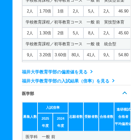
学校教育課程／初等教育コース 一般 前 実技型音楽
2人
1.70倍
1倍
2人
5人
2人
46.90
学校教育課程／初等教育コース 一般 前 実技型体育
2人
1.30倍
2倍
5人
8人
2人
45.60
学校教育課程／初等教育コース 一般 後 統合型
9人
3.20倍
3.60倍
80人
41人
9人
54.80
学校教育課程／初等教育コース 推薦 推薦Ⅰ嶺南地域枠
福井大学教育学部の偏差値を見る
6人
2倍
1.40倍
22人
22人
7人
－
福井大学教育学部の入試結果（倍率）を見る
学校教育課程／初等教育コース 推薦 推薦Ⅱ面接家庭共
医学部
テ
1人
1.70倍
1倍
5人
5人
1人
－
入試倍率
進研模試
学校教育課程／初等教育コース 推薦 推薦Ⅱ面接特別共
募集人数
志願者数
受験者数
合格者数
合格者
2025
2024
テ
平均偏差値
年度
年度
5人
1倍
1倍
5人
5人
5人
－
医学科 一般 前