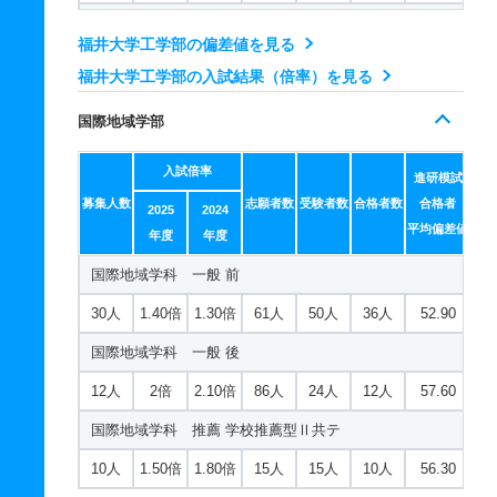
電気電子情報工学科 一般 後
福井大学工学部の偏差値を見る
37人
2.20倍
2.30倍
287人
90人
41人
54.70
福井大学工学部の入試結果（倍率）を見る
電気電子情報工学科 推薦 学校推薦型Ⅰ
国際地域学部
10人
2倍
－
26人
26人
13人
－
入試倍率
電気電子情報工学科 推薦 学校推薦型Ⅰ専門
進研模試
募集人数
志願者数
受験者数
合格者数
合格者
2025
2024
若干名
2倍
1.60倍
26人
26人
13人
－
平均偏差値
年度
年度
建築・都市環境工学科 一般 前
国際地域学科 一般 前
30人
2.70倍
2.30倍
103人
96人
35人
50.90
30人
1.40倍
1.30倍
61人
50人
36人
52.90
建築・都市環境工学科 一般 後
国際地域学科 一般 後
17人
2.60倍
2.80倍
140人
54人
21人
56.70
12人
2倍
2.10倍
86人
24人
12人
57.60
建築・都市環境工学科 推薦 学校推薦型Ⅰ専門
国際地域学科 推薦 学校推薦型Ⅱ共テ
3人
2倍
1.30倍
6人
6人
3人
－
10人
1.50倍
1.80倍
15人
15人
10人
56.30
物質・生命化学科 一般 前