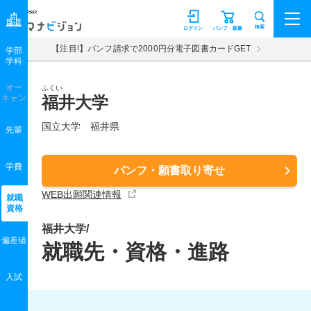
マナビジョン
検索
ログイン
パンフ・願書
【注目!】パンフ請求で2000円分電子図書カードGET
学部
学科
オー
ふくい
キャン
福井大学
国立大学 福井県
先輩
学費
パンフ・願書取り寄せ
WEB出願関連情報
就職
資格
福井大学/
偏差値
就職先・資格・進路
入試