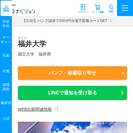
マナビジョン
検索
ログイン
パンフ・願書
【注目!】パンフ請求で2000円分電子図書カードGET
学部
学科
オー
ふくい
キャン
福井大学
国立大学 福井県
先輩
学費
パンフ・願書取り寄せ
就職
資格
LINEで通知を受け取る
偏差値
WEB出願関連情報
入試