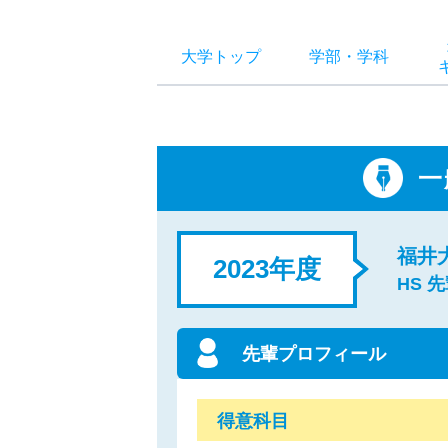
大学トップ
学部
・
学科
一
福井
2023年度
HS 
先輩プロフィール
得意科目