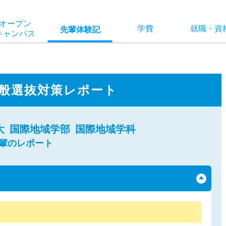
オー
プン
学費
就職
・
資
先輩
体験記
キャン
パス
般選抜対策レポート
大
国際地域学部
国際地域学科
先輩のレポート