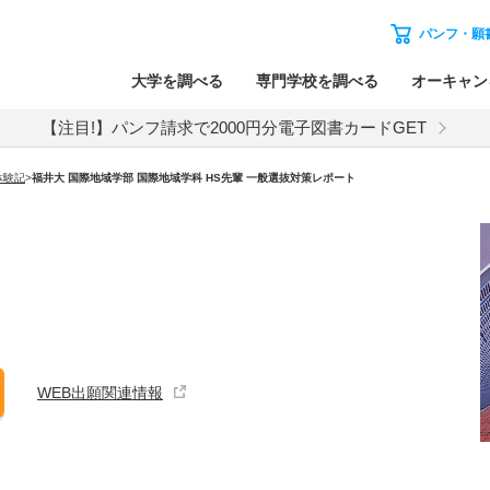
パンフ・願
大学を調べる
専門学校を調べる
オーキャン
【注目!】パンフ請求で2000円分電子図書カードGET
体験記
>
福井大 国際地域学部 国際地域学科 HS先輩 一般選抜対策レポート
WEB出願関連情報