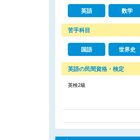
英語
数学
苦手科目
国語
世界史
英語の民間資格・検定
英検2級