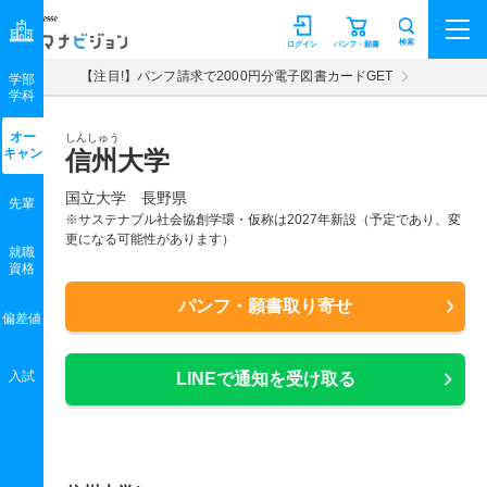
マナビジョン
検索
ログイン
パンフ・願書
【注目!】パンフ請求で2000円分電子図書カードGET
学部
学科
オー
しんしゅう
キャン
信州大学
国立大学 長野県
先輩
※サステナブル社会協創学環・仮称は2027年新設（予定であり、変
更になる可能性があります）
就職
資格
パンフ・願書取り寄せ
偏差値
入試
LINEで通知を受け取る