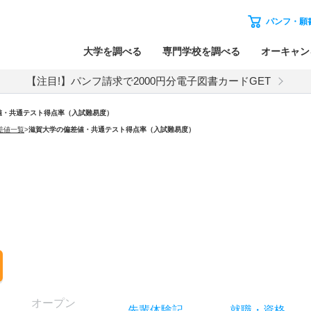
パンフ・願
大学を調べる
専門学校を調べる
オーキャン
【注目!】パンフ請求で2000円分電子図書カードGET
値・共通テスト得点率（入試難易度）
差値一覧
>
滋賀大学の偏差値・共通テスト得点率（入試難易度）
オー
プン
先輩
体験記
就職
・
資格