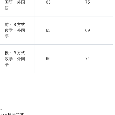
国語・外国
63
75
語
前・Ｂ方式
数学・外国
63
69
語
後・Ｂ方式
数学・外国
66
74
語
す。
55～66%
です。