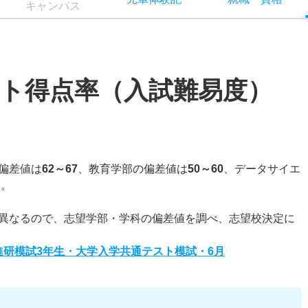
キャン
パス
ト得点率（入試難易度）
偏差値は
62～67
、教育学部の偏差値は
50～60
、データサイエ
る。
異なるので、志望学部・学科の偏差値を調べ、志望校決定に
度進研模試3年生・大学入学共通テスト模試・6月