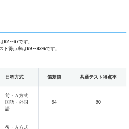
は
62～67
です。
スト得点率は
69～82%
です。
日程方式
偏差値
共通テスト得点率
前・Ａ方式
国語・外国
64
80
語
後・Ａ方式