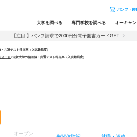
パンフ・願
大学を調べる
専門学校を調べる
オーキャン
【注目!】パンフ請求で2000円分電子図書カードGET
値・共通テスト得点率（入試難易度）
差値一覧
>
滋賀大学の偏差値・共通テスト得点率（入試難易度）
オー
プン
先輩
体験記
就職
・
資格