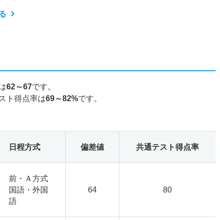
る
は
62～67
です。
スト得点率は
69～82%
です。
日程方式
偏差値
共通テスト得点率
前・Ａ方式
国語・外国
64
80
語