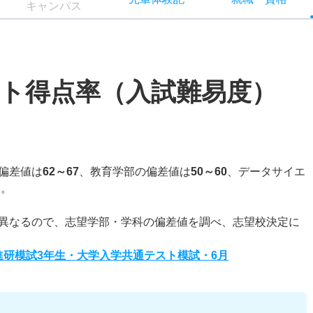
キャン
パス
ト得点率（入試難易度）
偏差値は
62～67
、教育学部の偏差値は
50～60
、データサイエ
る。
異なるので、志望学部・学科の偏差値を調べ、志望校決定に
度進研模試3年生・大学入学共通テスト模試・6月