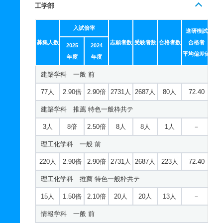
工学部
入試倍率
進研模試
募集人数
志願者数
受験者数
合格者数
合格者
2025
2024
平均偏差値
年度
年度
建築学科 一般 前
77人
2.90倍
2.90倍
2731人
2687人
80人
72.40
建築学科 推薦 特色一般枠共テ
3人
8倍
2.50倍
8人
8人
1人
－
理工化学科 一般 前
220人
2.90倍
2.90倍
2731人
2687人
223人
72.40
理工化学科 推薦 特色一般枠共テ
15人
1.50倍
2.10倍
20人
20人
13人
－
情報学科 一般 前