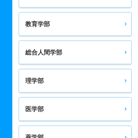
地球工学科 推薦 特色一般枠共テ
4人
6倍
2.80倍
24人
24人
4人
－
教育学部
総合人間学部
理学部
医学部
薬学部