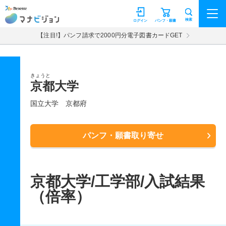
マナビジョン
検索
ログイン
パンフ・願書
【注目!】パンフ請求で2000円分電子図書カードGET
きょうと
京都大学
国立大学
京都府
パンフ・願書取り寄せ
京都大学/工学部/入試結果
（倍率）