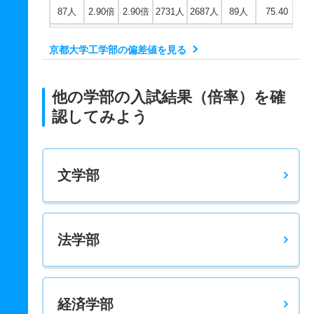
87人
2.90倍
2.90倍
2731人
2687人
89人
75.40
情報学科 推薦 特色一般枠共テ
京都大学工学部の偏差値を見る
3人
5.50倍
7.50倍
11人
11人
2人
－
電気電子工学科 一般 前
他の学部の入試結果（倍率）を確
123人
2.90倍
2.90倍
2731人
2687人
127人
73.10
認してみよう
電気電子工学科 推薦 特色一般枠共テ
7人
4.50倍
3.40倍
9人
9人
2人
－
文学部
物理工学科 一般 前
230人
2.90倍
2.90倍
2731人
2687人
232人
74.20
物理工学科 推薦 特色一般枠共テ
法学部
5人
2.40倍
4.30倍
12人
12人
5人
－
地球工学科 一般 前
経済学部
151人
2.90倍
2.90倍
2731人
2687人
175人
71.80