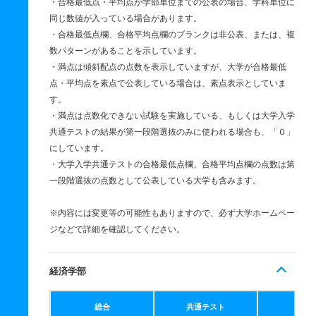
・合格最低点・平均点が学部単位までの公表の場合、学科単位に
同じ数値が入っている場合があります。
・合格最低点欄、合格平均点欄のブランクは非公表、または、複
数パターンがあることを示しています。
・満点は傾斜配点の点数を表示していますが、大学が合格最低
点・平均点を素点で公表している場合は、素点表示としていま
す。
・満点は点数化できない試験を実施している、もしくは大学入学
共通テストの結果が第一段階選抜のみに使われる場合も、「０」
にしています。
・大学入学共通テストの合格最低点欄、合格平均点欄の点数は第
一段階選抜の点数として公表している大学も含みます。
※内容には変更等の可能性もありますので、必ず大学ホームペー
ジなどで詳細を確認してください。
経済学部
総合
共通テスト
個別