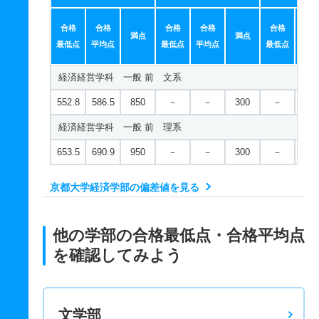
合格
合格
合格
合格
合格
合
満点
満点
最低点
平均点
最低点
平均点
最低点
平均
経済経営学科 一般 前 文系
552.8
586.5
850
－
－
300
－
－
経済経営学科 一般 前 理系
653.5
690.9
950
－
－
300
－
－
京都大学経済学部の偏差値を見る
他の学部の合格最低点・合格平均点
を確認してみよう
文学部