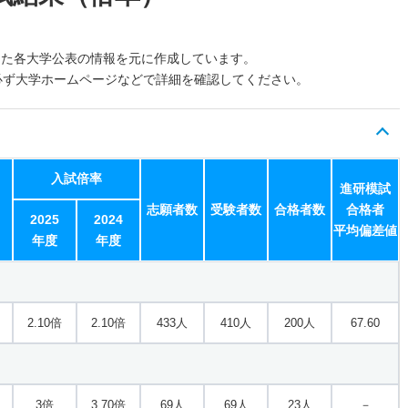
した各大学公表の情報を元に作成しています。
必ず大学ホームページなどで詳細を確認してください。
入試倍率
進研模試
志願者数
受験者数
合格者数
合格者
2025
2024
平均偏差値
年度
年度
2.10倍
2.10倍
433人
410人
200人
67.60
3倍
3.70倍
69人
69人
23人
－