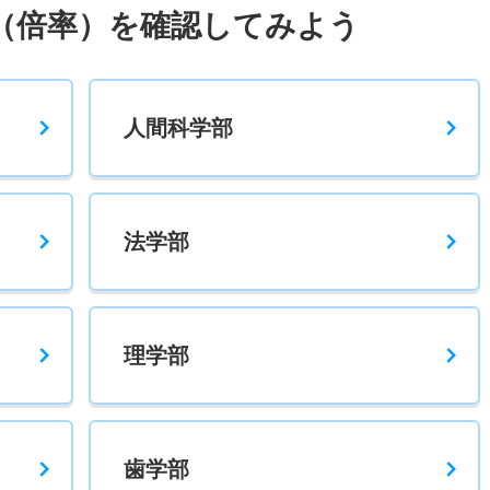
（倍率）を確認してみよう
3.10倍
3.40倍
53人
53人
17人
－
人間科学部
1.90倍
2.20倍
138人
133人
70人
66.50
法学部
テ
3.40倍
5.30倍
24人
24人
7人
－
理学部
歯学部