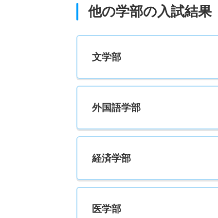
他の学部の入試結果
電子情報工学科 推薦 学校推薦型共テ
17人
文学部
環境・エネルギー工学科 一般 前
67人
外国語学部
環境・エネルギー工学科 推薦 学校推薦型共
8人
経済学部
医学部