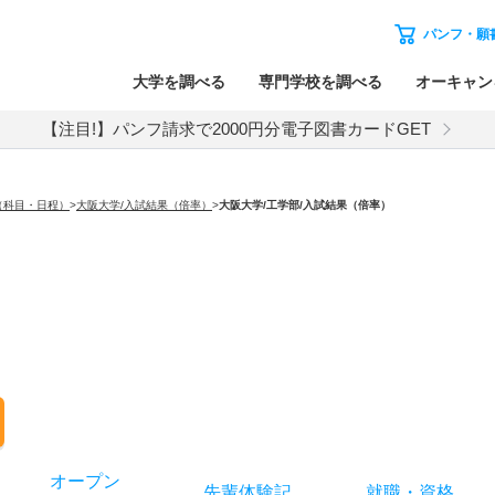
パンフ・願
大学を調べる
専門学校を調べる
オーキャン
【注目!】パンフ請求で2000円分電子図書カードGET
（科目・日程）
>
大阪大学/入試結果（倍率）
>
大阪大学
/工学部/入試結果（倍率）
オー
プン
先輩
体験記
就職
・
資格