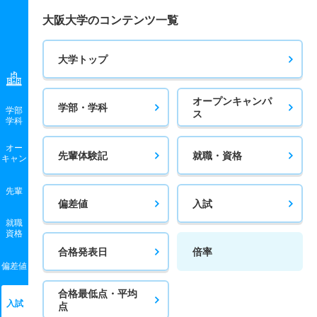
大阪大学のコンテンツ一覧
大学トップ
オープンキャンパ
学部・学科
学部
ス
学科
オー
先輩体験記
就職・資格
キャン
先輩
偏差値
入試
就職
資格
合格発表日
倍率
偏差値
合格最低点・平均
入試
点