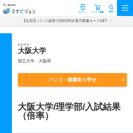
マナビジョン
検索
ログイン
パンフ・願書
【注目!】パンフ請求で2000円分電子図書カードGET
おおさか
大阪大学
国立大学
大阪府
パンフ・願書取り寄せ
大阪大学/理学部/入試結果
（倍率）