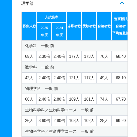
理学部
入試倍率
進研模試
募集人数
志願者数
受験者数
合格者数
合格者
2025
2024
平均偏差値
年度
年度
化学科 一般 前
69人
2.30倍
2.40倍
177人
173人
76人
68.40
数学科 一般 前
42人
2.40倍
2.40倍
121人
117人
49人
68.10
物理学科 一般 前
66人
2.40倍
2.80倍
189人
181人
74人
67.70
生物科学科／生物科学コース 一般 前
26人
3.60倍
2.80倍
108人
102人
28人
69.20
生物科学科／生命理学コース 一般 前