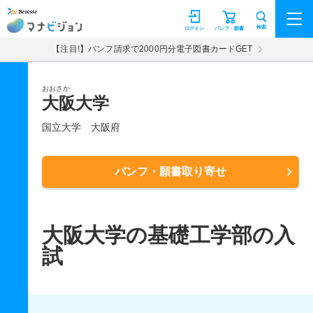
マナビジョン
検索
ログイン
パンフ・願書
【注目!】パンフ請求で2000円分電子図書カードGET
おおさか
大阪大学
国立大学
大阪府
パンフ・願書取り寄せ
大阪大学の基礎工学部の入
試