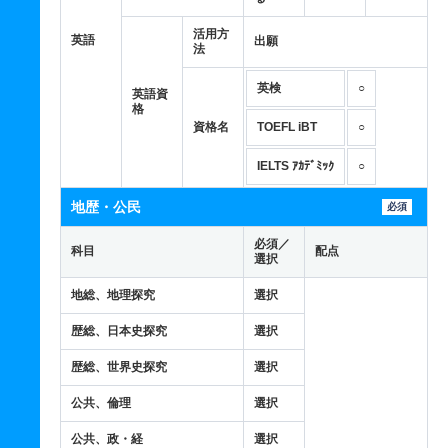
活用方
英語
出願
法
英検
○
英語資
格
資格名
TOEFL iBT
○
IELTS ｱｶﾃﾞﾐｯｸ
○
地歴・公民
必須
必須／
科目
配点
選択
地総、地理探究
選択
歴総、日本史探究
選択
歴総、世界史探究
選択
公共、倫理
選択
公共、政・経
選択