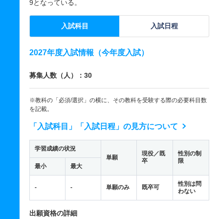
9となっている。
入試科目
入試日程
2027年度入試情報（今年度入試）
募集人数（人）：30
※教科の「必須/選択」の横に、その教科を受験する際の必要科目数
を記載。
「入試科目」「入試日程」の見方について
学習成績の状況
現役／既
性別の制
単願
卒
限
最小
最大
性別は問
-
-
単願のみ
既卒可
わない
出願資格の詳細