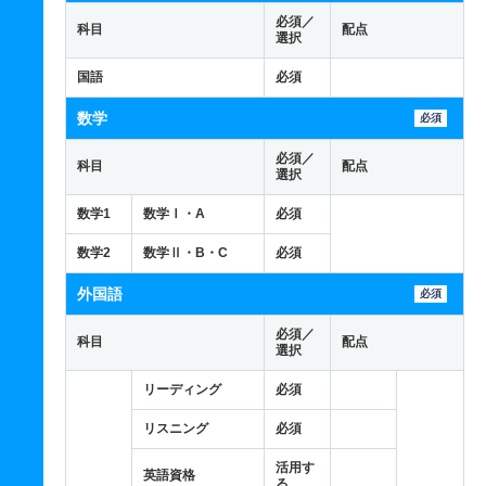
必須／
科目
配点
選択
国語
必須
数学
必須
必須／
科目
配点
選択
数学1
数学Ⅰ・A
必須
数学2
数学Ⅱ・B・C
必須
外国語
必須
必須／
科目
配点
選択
リーディング
必須
リスニング
必須
活用す
英語資格
る