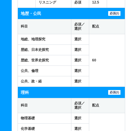
リスニング
必須
12.5
地歴・公民
必須(2)
必須／
科目
配点
選択
地総、地理探究
選択
歴総、日本史探究
選択
歴総、世界史探究
選択
60
公共、倫理
選択
公共、政・経
選択
理科
必須(2)
必須／
科目
配点
選択
物理基礎
選択
化学基礎
選択