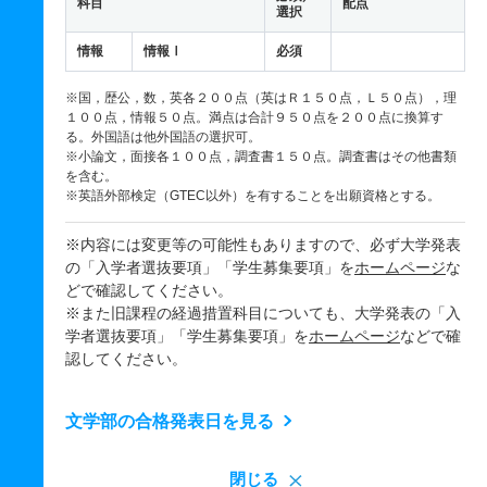
科目
配点
選択
情報
情報Ⅰ
必須
※国，歴公，数，英各２００点（英はＲ１５０点，Ｌ５０点），理
１００点，情報５０点。満点は合計９５０点を２００点に換算す
る。外国語は他外国語の選択可。
※小論文，面接各１００点，調査書１５０点。調査書はその他書類
を含む。
※英語外部検定（GTEC以外）を有することを出願資格とする。
※内容には変更等の可能性もありますので、必ず大学発表
の「入学者選抜要項」「学生募集要項」を
ホームページ
な
どで確認してください。
※また旧課程の経過措置科目についても、大学発表の「入
学者選抜要項」「学生募集要項」を
ホームページ
などで確
認してください。
文学部の合格発表日を見る
閉じる