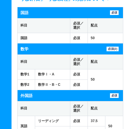
国語
必須
必須／
科目
配点
選択
国語
必須
50
数学
必須(2)
必須／
科目
配点
選択
数学1
数学Ⅰ・A
必須
50
数学2
数学Ⅱ・B・C
必須
外国語
必須
必須／
科目
配点
選択
リーディング
必須
37.5
英語
50