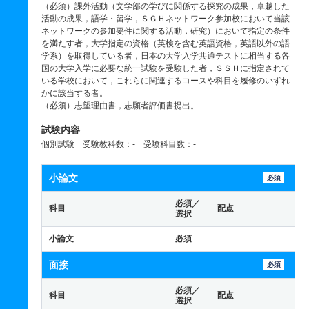
（必須）課外活動（文学部の学びに関係する探究の成果，卓越した
活動の成果，語学・留学，ＳＧＨネットワーク参加校において当該
ネットワークの参加要件に関する活動，研究）において指定の条件
を満たす者，大学指定の資格（英検を含む英語資格，英語以外の語
学系）を取得している者，日本の大学入学共通テストに相当する各
国の大学入学に必要な統一試験を受験した者，ＳＳＨに指定されて
いる学校において，これらに関連するコースや科目を履修のいずれ
かに該当する者。
（必須）志望理由書，志願者評価書提出。
試験内容
個別試験 受験教科数：- 受験科目数：-
小論文
必須
必須／
科目
配点
選択
小論文
必須
面接
必須
必須／
科目
配点
選択