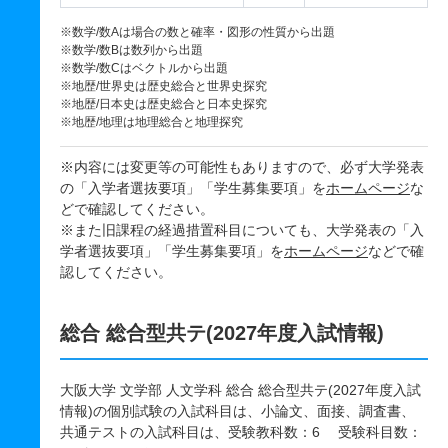
※数学/数Aは場合の数と確率・図形の性質から出題
※数学/数Bは数列から出題
※数学/数Cはベクトルから出題
※地歴/世界史は歴史総合と世界史探究
※地歴/日本史は歴史総合と日本史探究
※地歴/地理は地理総合と地理探究
※内容には変更等の可能性もありますので、必ず大学発表
の「入学者選抜要項」「学生募集要項」を
ホームページ
な
どで確認してください。
※また旧課程の経過措置科目についても、大学発表の「入
学者選抜要項」「学生募集要項」を
ホームページ
などで確
認してください。
総合 総合型共テ(2027年度入試情報)
大阪大学 文学部 人文学科 総合 総合型共テ(2027年度入試
情報)の個別試験の入試科目は、小論文、面接、調査書、
共通テストの入試科目は、受験教科数：6 受験科目数：