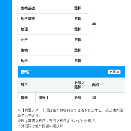
生物基礎
選択
地学基礎
選択
40
物理
選択
化学
選択
生物
選択
地学
選択
情報
必須(1)
必須／
科目
配点
選択
情報
情報Ⅰ
必須
10
※【共通テスト】理は第１解答科目で合否を判定する。英は他外国
語でも判定可。
※理は基礎２科目，専門２科目よりいずれか選択。
※外国語は他外国語の選択可