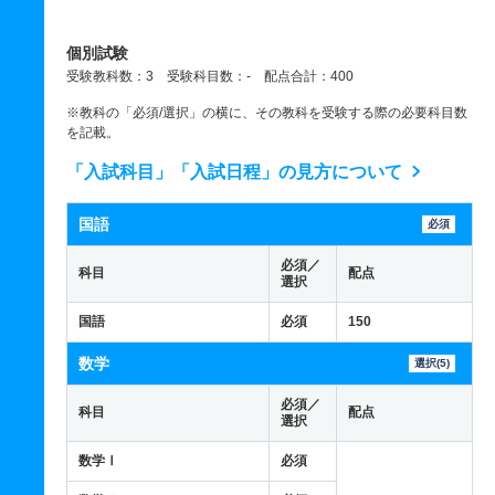
個別試験
受験教科数：3 受験科目数：- 配点合計：400
※教科の「必須/選択」の横に、その教科を受験する際の必要科目数
を記載。
「入試科目」「入試日程」の見方について
国語
必須
必須／
科目
配点
選択
国語
必須
150
数学
選択(5)
必須／
科目
配点
選択
数学Ⅰ
必須