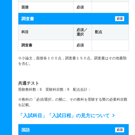
面接
必須
調査書
必須
必須／
科目
配点
選択
調査書
必須
※小論文，面接各１００点，調査書１５０点。調査書はその他書類
を含む。
共通テスト
受験教科数：6 受験科目数：9 配点合計：
※教科の「必須/選択」の横に、その教科を受験する際の必要科目数
を記載。
「入試科目」「入試日程」の見方について
国語
必須