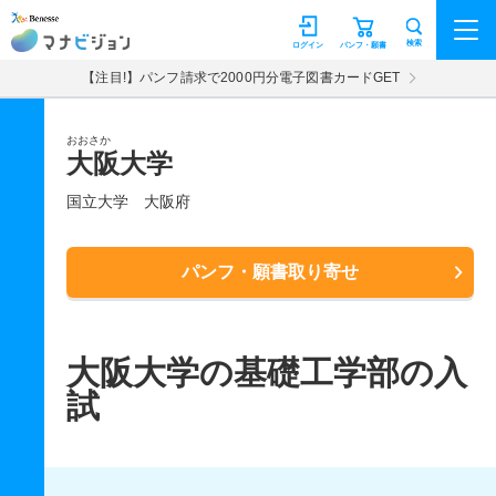
マナビジョン
検索
ログイン
パンフ・願書
【注目!】パンフ請求で2000円分電子図書カードGET
おおさか
大阪大学
国立大学
大阪府
パンフ・願書取り寄せ
大阪大学の基礎工学部の入
試