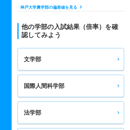
資源生命科学科／応用動物学コース 一般 後
神戸大学農学部の偏差値を見る
6人
3.60倍
3.30倍
44人
25人
7人
71.30
資源生命科学科／応用植物学コース 一般 前
他の学部の入試結果（倍率）を確
21人
1.50倍
2.80倍
34人
33人
22人
62.80
認してみよう
資源生命科学科／応用植物学コース 一般 後
5人
2.70倍
2.70倍
38人
16人
6人
69.10
文学部
生命機能科学科／応用生命化学コース 一般 前
29人
3.50倍
4倍
111人
108人
31人
63.90
生命機能科学科／応用生命化学コース 一般 後
国際人間科学部
7人
4.40倍
6.60倍
115人
40人
9人
70.90
生命機能科学科／応用機能生物学コース 一般 前
法学部
21人
1.30倍
1.80倍
30人
28人
22人
66.80
生命機能科学科／応用機能生物学コース 一般 後