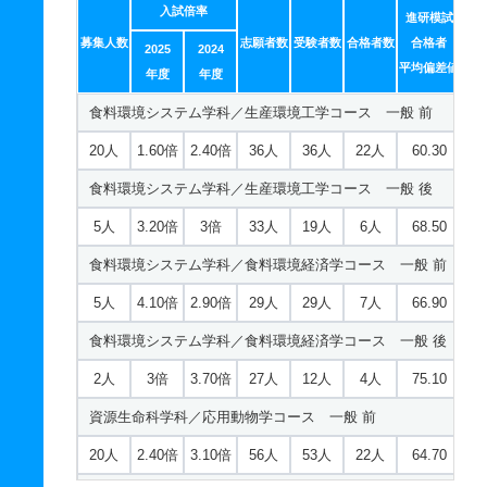
入試倍率
進研模試
募集人数
志願者数
受験者数
合格者数
合格者
2025
2024
平均偏差値
年度
年度
食料環境システム学科／生産環境工学コース 一般 前
20人
1.60倍
2.40倍
36人
36人
22人
60.30
食料環境システム学科／生産環境工学コース 一般 後
5人
3.20倍
3倍
33人
19人
6人
68.50
食料環境システム学科／食料環境経済学コース 一般 前
5人
4.10倍
2.90倍
29人
29人
7人
66.90
食料環境システム学科／食料環境経済学コース 一般 後
2人
3倍
3.70倍
27人
12人
4人
75.10
資源生命科学科／応用動物学コース 一般 前
20人
2.40倍
3.10倍
56人
53人
22人
64.70