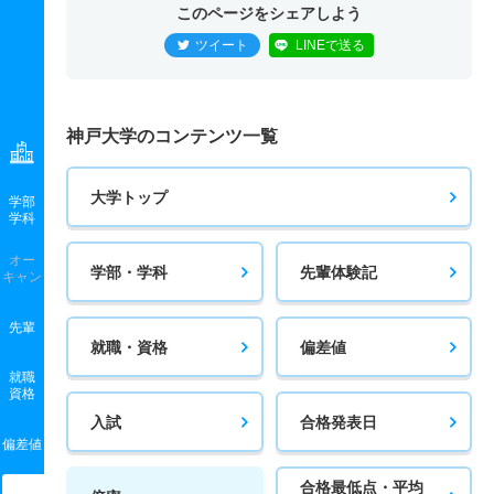
このページをシェアしよう
ツイート
LINEで送る
神戸大学のコンテンツ一覧
大学トップ
学部
学科
オー
学部・学科
先輩体験記
キャン
先輩
就職・資格
偏差値
就職
資格
入試
合格発表日
偏差値
合格最低点・平均