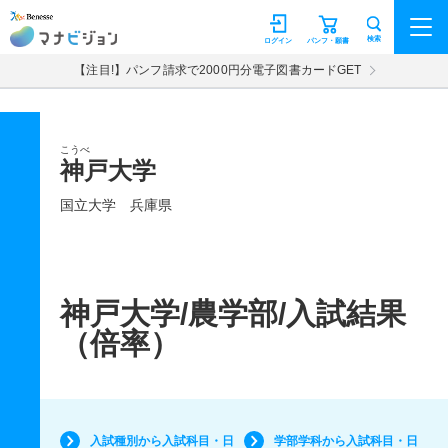
マナビジョン
検索
ログイン
パンフ・願書
【注目!】パンフ請求で2000円分電子図書カードGET
こうべ
神戸大学
国立大学
兵庫県
神戸大学/農学部/入試結果
（倍率）
入試種別から入試科目・日
学部学科から入試科目・日