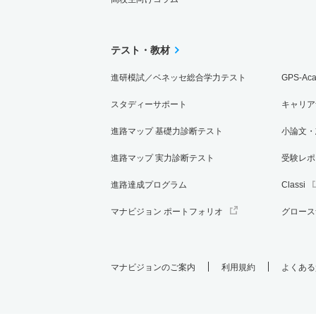
テスト・教材
進研模試／ベネッセ総合学力テスト
GPS-Ac
スタディーサポート
キャリア
進路マップ 基礎力診断テスト
小論文・
進路マップ 実力診断テスト
受験レポ
進路達成プログラム
Classi
マナビジョン ポートフォリオ
グロース
マナビジョンのご案内
利用規約
よくある