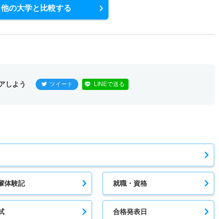
他の大学と比較する
アしよう
ツイート
LINEで送る
輩体験記
就職・資格
試
合格発表日