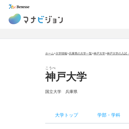
マナビジョン
ホーム
>
大学情報
>
兵庫県の大学一覧
>
神戸大学
>
神戸大学の入試
こうべ
神戸大学
国立大学
兵庫県
大学トップ
学部
・
学科