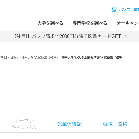
パンフ・願
大学を調べる
専門学校を調べる
オーキャン
【注目!】パンフ請求で2000円分電子図書カードGET
（科目・日程）
>
神戸大学/入試結果（倍率）
>
神戸大学
/システム情報学部/入試結果（倍率）
オー
プン
先輩
体験記
就職
・
資格
キャン
パス