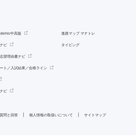
ademic中高版
進路マップ マナトレ
ナビ
タイピング
志望理由書ナビ
ート／入試結果／合格ライン
ナビ
質問と回答
個人情報の取扱いについて
サイトマップ