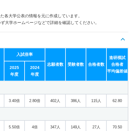
した各大学公表の情報を元に作成しています。
必ず大学ホームページなどで詳細を確認してください。
入試倍率
進研模試
志願者数
受験者数
合格者数
合格者
2025
2024
平均偏差値
年度
年度
3.40倍
2.80倍
402人
386人
115人
62.80
5.50倍
4倍
347人
149人
27人
70.50