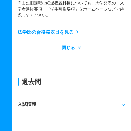
※また旧課程の経過措置科目についても、大学発表の「入
学者選抜要項」「学生募集要項」を
ホームページ
などで確
認してください。
法学部の合格発表日を見る
閉じる
過去問
入試情報