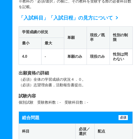
※教科の「必須/選択」の横に、その教科を受験する際の必要科目数
を記載。
「入試科目」「入試日程」の見方について
学習成績の状況
現役／既
性別の制
単願
卒
限
最小
最大
性別は問
4.0
-
単願のみ
現役のみ
わない
出願資格の詳細
（必須）全体の学習成績の状況４．０。
（必須）志望理由書，活動報告書提出。
試験内容
個別試験 受験教科数：- 受験科目数：-
総合問題
必須
必須／
科目
配点
選択