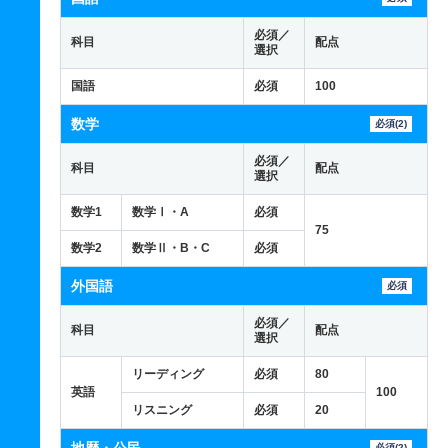
必須／
科目
配点
選択
国語
必須
100
数学
必須(2)
必須／
科目
配点
選択
数学1
数学Ⅰ・A
必須
75
数学2
数学Ⅱ・B・C
必須
外国語
必須
必須／
科目
配点
選択
リーディング
必須
80
英語
100
リスニング
必須
20
必須(2)