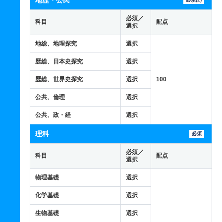
地歴・公民
必須／
科目
配点
選択
地総、地理探究
選択
歴総、日本史探究
選択
歴総、世界史探究
選択
100
公共、倫理
選択
公共、政・経
選択
理科
必須
必須／
科目
配点
選択
物理基礎
選択
化学基礎
選択
生物基礎
選択