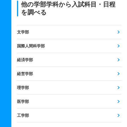
他の学部学科から入試科目・日程
を調べる
文学部
国際人間科学部
経済学部
経営学部
理学部
医学部
工学部