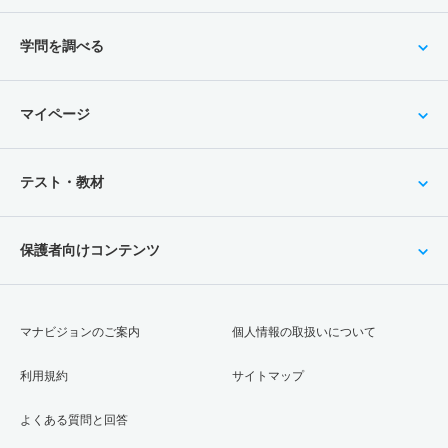
学問を調べる
マイページ
テスト・教材
保護者向けコンテンツ
マナビジョンのご案内
個人情報の取扱いについて
利用規約
サイトマップ
よくある質問と回答