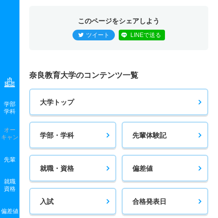
修 一般 後
このページをシェアしよう
3人
10.30倍
4.30倍
98人
31人
3人
51.50
ツイート
LINEで送る
学校教育教員養成課程／教科教育専攻／国語教育専修・初
等教育履修分野 一般 前
9人
1.70倍
2倍
17人
15人
9人
56.50
奈良教育大学のコンテンツ一覧
学校教育教員養成課程／教科教育専攻／国語教育専修・初
等教育履修分野 一般 後
大学トップ
学部
学科
2人
2.40倍
5倍
36人
12人
5人
52.70
オー
学校教育教員養成課程／教科教育専攻／国語教育専修・中
学部・学科
先輩体験記
キャン
等教育履修分野 一般 前
先輩
8人
2.10倍
2倍
20人
17人
8人
54.30
就職・資格
偏差値
学校教育教員養成課程／教科教育専攻／国語教育専修・中
就職
資格
等教育履修分野 一般 後
入試
合格発表日
2人
5倍
7倍
39人
10人
2人
55.40
偏差値