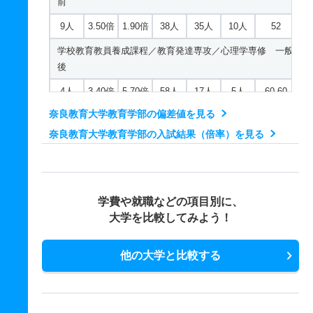
前
9人
3.50倍
1.90倍
38人
35人
10人
52
学校教育教員養成課程／教育発達専攻／心理学専修 一般
後
4人
3.40倍
5.70倍
58人
17人
5人
60.60
奈良教育大学教育学部の偏差値を見る
学校教育教員養成課程／教育発達専攻／幼年教育専修 一
般 前
奈良教育大学教育学部の入試結果（倍率）を見る
8人
2.90倍
2.10倍
29人
26人
9人
54
学校教育教員養成課程／教育発達専攻／幼年教育専修 一
般 後
学費や就職などの項目別に、
大学を比較してみよう！
3人
4.80倍
5倍
52人
19人
4人
44.80
学校教育教員養成課程／教育発達専攻／特別支援教育専
他の大学と比較する
修 一般 前
6人
3.80倍
1.90倍
40人
38人
10人
50.40
学校教育教員養成課程／教育発達専攻／特別支援教育専