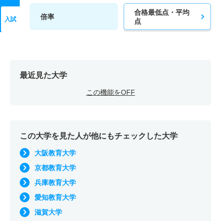
学校教育教員養成課程／教科教育専攻／社会科教育専修・
合格最低点・平均
倍率
初等教育履修分野 一般 前
入試
点
10人
1.50倍
2.10倍
18人
15人
10人
55.70
学校教育教員養成課程／教科教育専攻／社会科教育専修・
初等教育履修分野 一般 後
最近見た大学
2人
6.50倍
5倍
37人
13人
2人
53.10
この機能をOFF
学校教育教員養成課程／教科教育専攻／社会科教育専修・
中等教育履修分野 一般 前
7人
4.10倍
1.60倍
29人
29人
7人
54
この大学を見た人が他にもチェックした大学
学校教育教員養成課程／教科教育専攻／社会科教育専修・
大阪教育大学
中等教育履修分野 一般 後
京都教育大学
2人
7.50倍
3倍
48人
15人
2人
54.30
兵庫教育大学
学校教育教員養成課程／教科教育専攻／数学教育専修・初
愛知教育大学
等教育履修分野 一般 前
滋賀大学
9人
4.20倍
1.30倍
49人
46人
11人
50.10