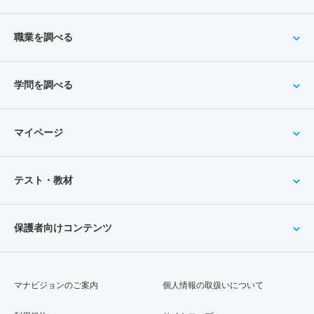
4人
3.30倍
4.30倍
38人
13人
4人
43.10
学校教育教員養成課程／教科教育専攻／理科教育専修・中
職業を調べる
等教育履修分野 一般 前
7人
2.10倍
2.80倍
20人
15人
7人
43.10
学問を調べる
学校教育教員養成課程／教科教育専攻／理科教育専修・中
等教育履修分野 一般 後
マイページ
3人
8倍
4.70倍
61人
24人
3人
61
学校教育教員養成課程／教科教育専攻／保健体育専修・初
テスト・教材
等教育履修分野 一般 前
5人
4.20倍
2.60倍
27人
25人
6人
47.50
保護者向けコンテンツ
学校教育教員養成課程／教科教育専攻／保健体育専修・初
等教育履修分野 一般 後
4人
8倍
11.30倍
82人
40人
5人
46.70
マナビジョンのご案内
個人情報の取扱いについて
学校教育教員養成課程／教科教育専攻／保健体育専修・中
等教育履修分野 一般 前