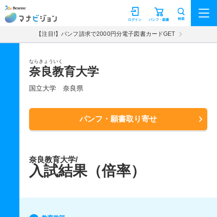
マナビジョン
検索
ログイン
パンフ・願書
【注目!】パンフ請求で2000円分電子図書カードGET
ならきょういく
奈良教育大学
国立大学
奈良県
パンフ・願書取り寄せ
奈良教育大学/
入試結果（倍率）