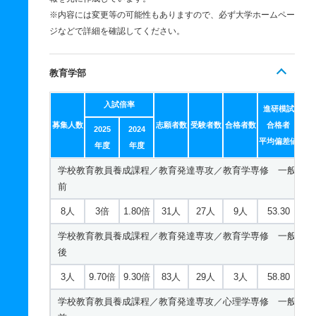
※内容には変更等の可能性もありますので、必ず大学ホームペー
ジなどで詳細を確認してください。
教育学部
入試倍率
進研模試
募集人数
志願者数
受験者数
合格者数
合格者
2025
2024
平均偏差値
年度
年度
学校教育教員養成課程／教育発達専攻／教育学専修 一般
前
8人
3倍
1.80倍
31人
27人
9人
53.30
学校教育教員養成課程／教育発達専攻／教育学専修 一般
後
3人
9.70倍
9.30倍
83人
29人
3人
58.80
学校教育教員養成課程／教育発達専攻／心理学専修 一般