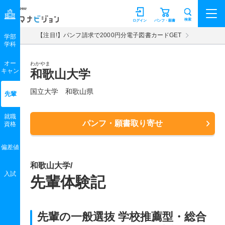
マナビジョン
検索
ログイン
パンフ・願書
【注目!】パンフ請求で2000円分電子図書カードGET
学部
学科
オー
わかやま
キャン
和歌山大学
国立大学 和歌山県
先輩
就職
パンフ・願書取り寄せ
資格
偏差値
和歌山大学/
入試
先輩体験記
先輩の一般選抜 学校推薦型・総合