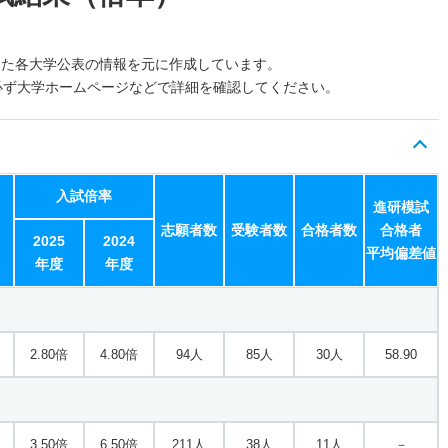
した各大学公表の情報を元に作成しています。
必ず大学ホームページなどで詳細を確認してください。
入試倍率
進研模試
志願者数
受験者数
合格者数
合格者
2025
2024
平均偏差値
年度
年度
2.80倍
4.80倍
94人
85人
30人
58.90
3.50倍
6.50倍
211人
38人
11人
－