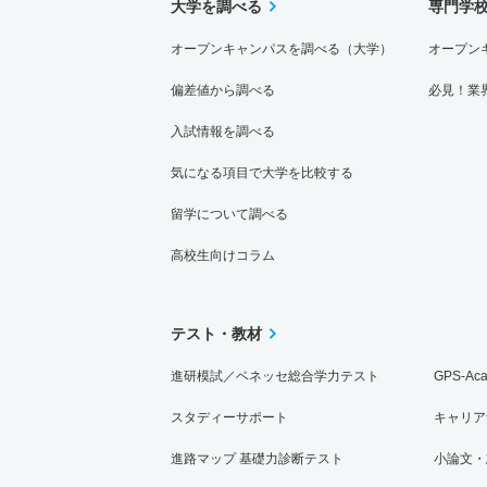
大学を調べる
専門学
オープンキャンパスを調べる（大学）
オープン
偏差値から調べる
必見！業
入試情報を調べる
気になる項目で大学を比較する
留学について調べる
高校生向けコラム
テスト・教材
進研模試／ベネッセ総合学力テスト
GPS-Ac
スタディーサポート
キャリア
進路マップ 基礎力診断テスト
小論文・