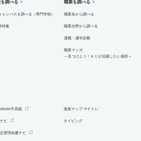
校を調べる
職業を調べる
キャンパスを調べる（専門学校）
職業名から調べる
界特集
職業分野から調べる
適職・適学診断
職業マンガ
～見つけよう！キミが活躍したい場所～
ademic中高版
進路マップ マナトレ
ナビ
タイピング
志望理由書ナビ