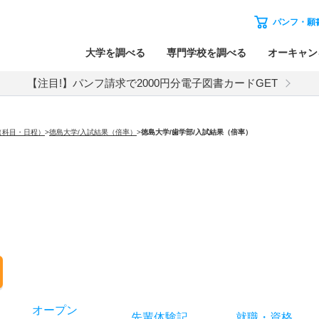
パンフ・願
大学を調べる
専門学校を調べる
オーキャン
【注目!】パンフ請求で2000円分電子図書カードGET
（科目・日程）
>
徳島大学/入試結果（倍率）
>
徳島大学
/歯学部/入試結果（倍率）
オー
プン
先輩
体験記
就職
・
資格