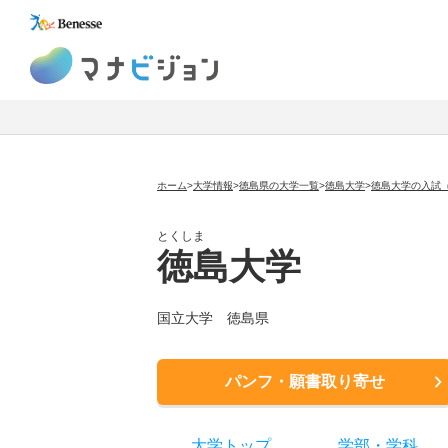
マナビジョン
ホーム
>
大学情報
>
徳島県の大学一覧
>
徳島大学
>
徳島大学の入試
とくしま
徳島大学
国立大学
徳島県
パンフ・願書取り寄せ
大学トップ
学部
・
学科