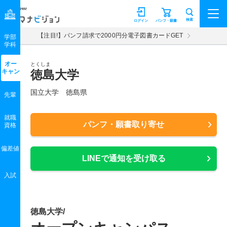
マナビジョン
検索
ログイン
パンフ・願書
【注目!】パンフ請求で2000円分電子図書カードGET
学部
学科
オー
とくしま
キャン
徳島大学
国立大学 徳島県
先輩
就職
パンフ・願書取り寄せ
資格
偏差値
LINEで通知を受け取る
入試
徳島大学/