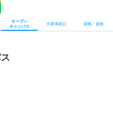
オー
プン
先輩
体験記
就職
・
資格
キャン
パス
パス