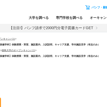
パンフ・願
大学を調べる
専門学校を調べる
オーキャン
【注目!】パンフ請求で2000円分電子図書カードGET
プンキャンパス
>
【歯学部 口腔保健学科】体験授業・実習、施設案内、入試説明、キャリア支援、学内施設見学（有志のみ）
）
>
徳島大学のオープンキャンパス
>
【歯学部 口腔保健学科】体験授業・実習、施設案内、入試説明、キャリア支援、学内施設見学（有志のみ）