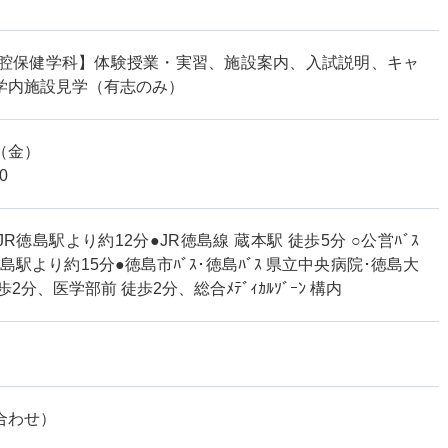
口腔保健学科】体験授業・実習、施設案内、入試説明、キャ
学内施設見学（有志のみ）
07（金）
0
 JR徳島駅より約12分●JR徳島線 蔵本駅 徒歩5分 ○公営ﾊﾞｽ
徳島駅より約15分●徳島市ﾊﾞｽ･徳島ﾊﾞｽ 県立中央病院･徳島大
2分、医学部前 徒歩2分、総合ﾒﾃﾞｨｶﾙｿﾞｰﾝ 構内
合わせ）