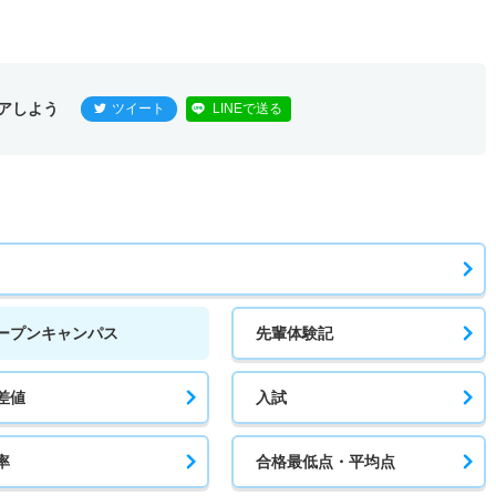
アしよう
ツイート
LINEで送る
ープンキャンパス
先輩体験記
差値
入試
率
合格最低点・平均点