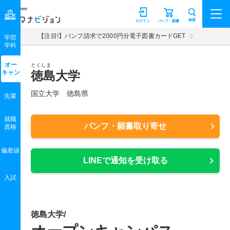
マナビジョン
検索
ログイン
パンフ・願書
【注目!】パンフ請求で2000円分電子図書カードGET
学部
学科
オー
とくしま
キャン
徳島大学
国立大学 徳島県
先輩
就職
パンフ・願書取り寄せ
資格
偏差値
LINEで通知を受け取る
入試
徳島大学/