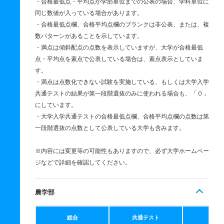
・合格最低点・平均点が学部単位までの公表の場合、学科単位に
同じ数値が入っている場合があります。
・合格最低点欄、合格平均点欄のブランクは非公表、または、複
数パターンがあることを示しています。
・満点は傾斜配点の点数を表示していますが、大学が合格最低
点・平均点を素点で公表している場合は、素点表示としていま
す。
・満点は点数化できない試験を実施している、もしくは大学入学
共通テストの結果が第一段階選抜のみに使われる場合も、「０」
にしています。
・大学入学共通テストの合格最低点欄、合格平均点欄の点数は第
一段階選抜の点数として公表している大学も含みます。
※内容には変更等の可能性もありますので、必ず大学ホームペー
ジなどで詳細を確認してください。
農学部
総合
共通テスト
個別