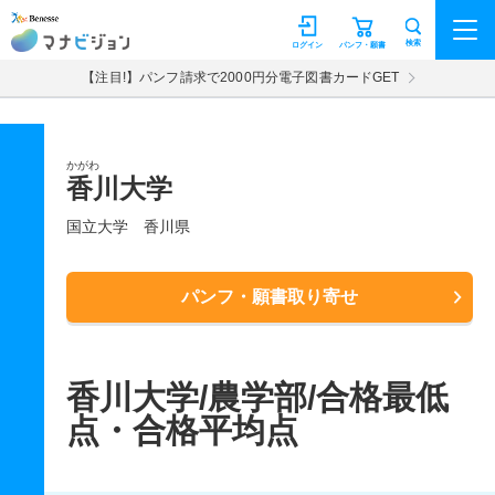
マナビジョン
検索
ログイン
パンフ・願書
【注目!】パンフ請求で2000円分電子図書カードGET
かがわ
香川大学
国立大学
香川県
パンフ・願書取り寄せ
香川大学/農学部/合格最低
点・合格平均点