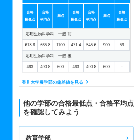
合格
合格
合格
合格
合格
合
満点
満点
最低点
平均点
最低点
平均点
最低点
平均
応用生物科学科 一般 前
613.6
665.8
1100
471.4
545.6
900
59
120
応用生物科学科 一般 後
463
490.8
600
463
490.8
600
－
－
香川大学農学部の偏差値を見る
他の学部の合格最低点・合格平均点
を確認してみよう
教育学部