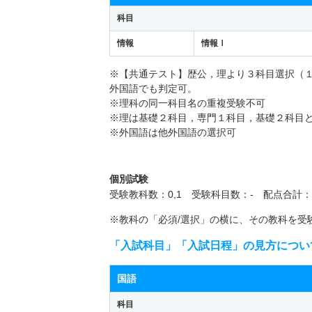
科目
情報
情報Ⅰ
※【共通テスト】歴公，理より３科目選択（
外国語でも判定可。
※理科の同一科目名の重複受験不可
※理は基礎２科目，専門１科目，基礎２科目
※外国語は他外国語の選択可
個別試験
受験教科数：0,1 受験科目数：- 配点合計：4
※教科の「必須/選択」の横に、その教科を受
「入試科目」「入試日程」の見方につい
国語
科目