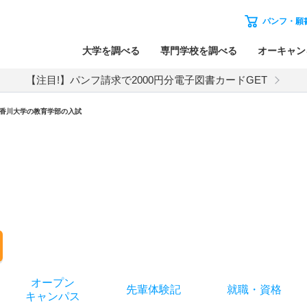
パンフ・願
大学を調べる
専門学校を調べる
オーキャン
【注目!】パンフ請求で2000円分電子図書カードGET
香川大学
の
教育学部の入試
オー
プン
先輩
体験記
就職
・
資格
キャン
パス