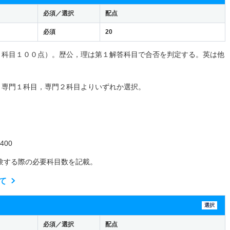
必須／選択
配点
必須
20
１科目１００点）。歴公，理は第１解答科目で合否を判定する。英は他
と専門１科目，専門２科目よりいずれか選択。
00
験する際の必要科目数を記載。
て
選択
必須／選択
配点