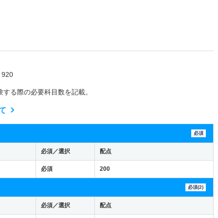
920
験する際の必要科目数を記載。
て
必須
必須／選択
配点
必須
200
必須(2)
必須／選択
配点