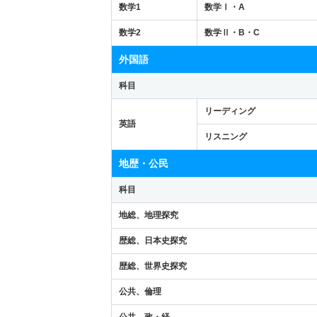
数学1
数学Ⅰ・A
数学2
数学Ⅱ・B・C
外国語
科目
リーディング
英語
リスニング
地歴・公民
科目
地総、地理探究
歴総、日本史探究
歴総、世界史探究
公共、倫理
公共、政・経