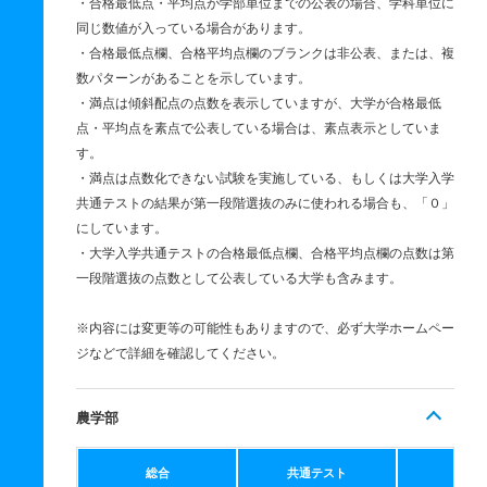
・合格最低点・平均点が学部単位までの公表の場合、学科単位に
同じ数値が入っている場合があります。
・合格最低点欄、合格平均点欄のブランクは非公表、または、複
数パターンがあることを示しています。
・満点は傾斜配点の点数を表示していますが、大学が合格最低
点・平均点を素点で公表している場合は、素点表示としていま
す。
・満点は点数化できない試験を実施している、もしくは大学入学
共通テストの結果が第一段階選抜のみに使われる場合も、「０」
にしています。
・大学入学共通テストの合格最低点欄、合格平均点欄の点数は第
一段階選抜の点数として公表している大学も含みます。
※内容には変更等の可能性もありますので、必ず大学ホームペー
ジなどで詳細を確認してください。
農学部
総合
共通テスト
個別