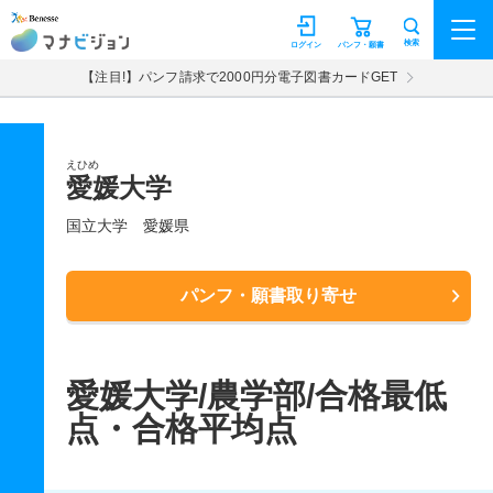
マナビジョン
検索
ログイン
パンフ・願書
【注目!】パンフ請求で2000円分電子図書カードGET
えひめ
愛媛大学
国立大学
愛媛県
パンフ・願書取り寄せ
愛媛大学/農学部/合格最低
点・合格平均点