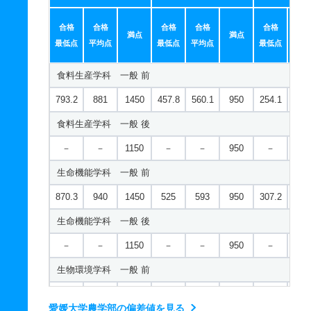
合格
合格
合格
合格
合格
合
満点
満点
最低点
平均点
最低点
平均点
最低点
平均
食料生産学科 一般 前
793.2
881
1450
457.8
560.1
950
254.1
320
食料生産学科 一般 後
－
－
1150
－
－
950
－
－
生命機能学科 一般 前
870.3
940
1450
525
593
950
307.2
34
生命機能学科 一般 後
－
－
1150
－
－
950
－
－
生物環境学科 一般 前
786.4
861.3
1450
457.9
554.1
950
248
307
愛媛大学農学部の偏差値を見る